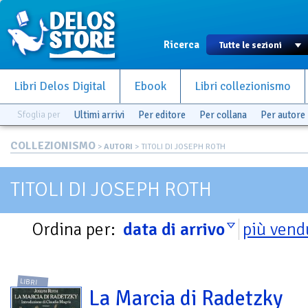
Ricerca
Libri Delos Digital
Ebook
Libri collezionismo
Sfoglia per
Ultimi arrivi
Per editore
Per collana
Per autore
COLLEZIONISMO
>
AUTORI
> TITOLI DI JOSEPH ROTH
TITOLI DI JOSEPH ROTH
Ordina per:
data di arrivo
più vend
LIBRI
La Marcia di Radetzky