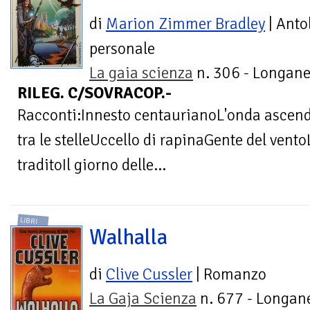
di
Marion Zimmer Bradley
| Anto
personale
La gaia scienza
n. 306 - Longane
RILEG. C/SOVRACOP.-
Racconti:Innesto centaurianoL'onda ascen
tra le stelleUccello di rapinaGente del ven
traditoIl giorno delle...
LIBRI
Walhalla
di
Clive Cussler
| Romanzo
La Gaja Scienza
n. 677 - Longane