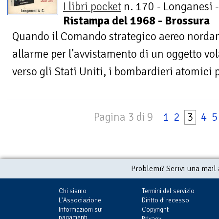
I libri pocket
n. 170 - Longanesi -
Ristampa del 1968 - Brossura
Quando il Comando strategico aereo norda
allarme per l’avvistamento di un oggetto vo
verso gli Stati Uniti, i bombardieri atomici p
Pagina 3 di 9
1
2
3
4
5
Problemi? Scrivi una mail
Chi siamo
Termini del servizio
L'Associazione
Diritto di recesso
Informazioni sui
Copyright
pagamenti
Privacy