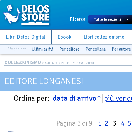
Ricerca
Libri Delos Digital
Ebook
Libri collezionismo
Sfoglia per
Ultimi arrivi
Per editore
Per collana
Per autore
COLLEZIONISMO
>
EDITORI
> EDITORE LONGANESI
EDITORE LONGANESI
Ordina per:
data di arrivo
più vend
Pagina 3 di 9
1
2
3
4
5