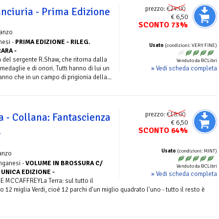
prezzo:
€24.00
nciuria - Prima Edizione
€ 6,50
SCONTO 73%
anzo
nesi -
PRIMA EDIZIONE - RILEG.
Usato
(condizioni: VERY FINE)
RARA -
del sergente R.Shaw, che ritorna dalla
Venduto da BCLibri
» Vedi scheda completa
medaglie e di onori. Tutti hanno di lui un
nno che in un campo di prigionia della...
prezzo:
€18.00
 - Collana: Fantascienza
€ 6,50
SCONTO 64%
-
Usato
(condizioni: MINT)
anzo
onganesi -
VOLUME IN BROSSURA C/
Venduto da BCLibri
 UNICA EDIZIONE -
» Vedi scheda completa
 MCCAFFREYLa Terra: sul tutto il
12 miglia Verdi, cioé 12 parchi d'un miglio quadrato l'uno - tutto il resto è