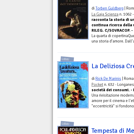
di
Torben Guldberg
| Rom
La Gaja Scienza
n. 1062 
racconta la storia di u
continua ricerca della
RILEG. C/SOVRACOP. - P
La quarta di copertinaQue
una storia d’amore. Dall’a
LIBRI
La Deliziosa C
di
Rick De Marinis
| Roma
Pocket
n. 632 - Longanes
società dei consumi. 
Una rivisitazione moderna
amore per il cinema e l'et
"eccentricità" si fondono
LIBRI
Tempesta di Me