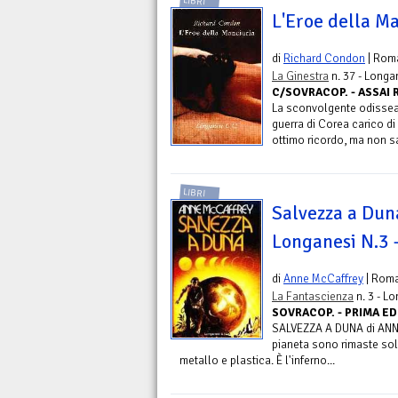
LIBRI
L'Eroe della Ma
di
Richard Condon
| Rom
La Ginestra
n. 37 - Longa
C/SOVRACOP. - ASSAI 
La sconvolgente odissea 
guerra di Corea carico di 
ottimo ricordo, ma non sa
LIBRI
Salvezza a Duna
Longanesi N.3 
di
Anne McCaffrey
| Rom
La Fantascienza
n. 3 - L
SOVRACOP. - PRIMA ED
SALVEZZA A DUNA di ANNE
pianeta sono rimaste solo 
metallo e plastica. È l'inferno...