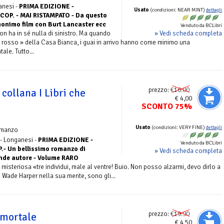
anesi -
PRIMA EDIZIONE -
Usato
(condizioni: NEAR MINT)
dettagli
P. - MAI RISTAMPATO - Da questo
omonimo film con Burt Lancaster ecc
Venduto da BCLibri
» Vedi scheda completa
on ha in sé nulla di sinistro. Ma quando
no rosso » della Casa Bianca, i guai in arrivo hanno come minimo una
ale. Tutto...
prezzo:
€16.00
 collana I Libri che
€ 4,00
SCONTO 75%
Usato
(condizioni: VERY FINE)
dettagli
omanzo
 - Longanesi -
PRIMA EDIZIONE -
Venduto da BCLibri
- Un bellissimo romanzo di
» Vedi scheda completa
ande autore - Volume RARO
misteriosa «tre individui, male al ventre! Buio. Non posso alzarmi, devo dirlo a
 Wade Harper nella sua mente, sono gli...
prezzo:
€19.90
mmortale
€ 4,50