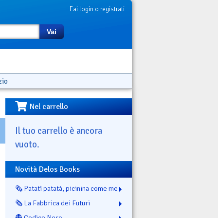
Fai login o registrati
Vai
zio
Nel carrello
Il tuo carrello è ancora
vuoto.
Novità Delos Books
🗞️ Patatì patatà, picinina come me
🗞️ La Fabbrica dei Futuri
👻 Codice Nero