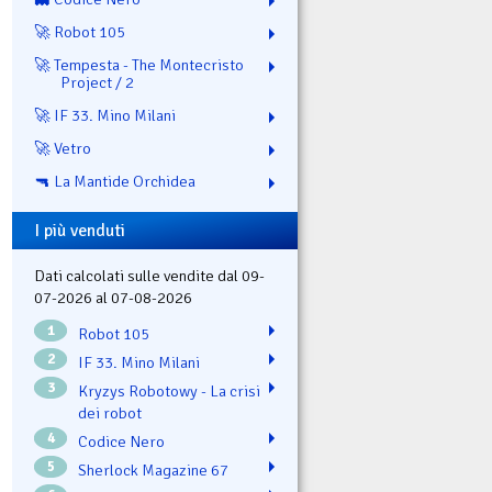
🚀 Robot 105
🚀 Tempesta - The Montecristo
Project / 2
🚀 IF 33. Mino Milani
🚀 Vetro
🔫 La Mantide Orchidea
I più venduti
Dati calcolati sulle vendite dal 09-
07-2026 al 07-08-2026
1
Robot 105
2
IF 33. Mino Milani
3
Kryzys Robotowy - La crisi
dei robot
4
Codice Nero
5
Sherlock Magazine 67