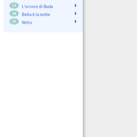
13
L'orrore di Buda
14
Bella è la notte
15
Vetro