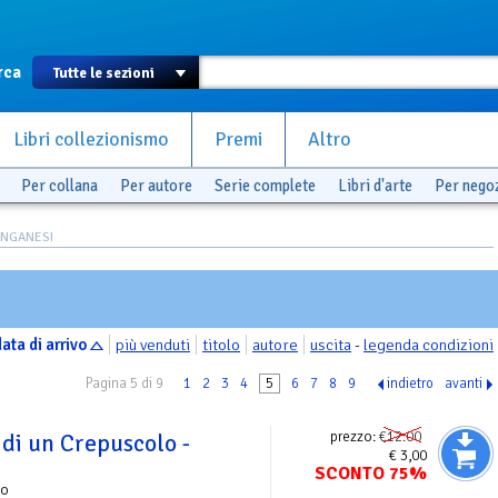
rca
Libri collezionismo
Premi
Altro
Per collana
Per autore
Serie complete
Libri d'arte
Per nego
ONGANESI
ata di arrivo
più venduti
titolo
autore
uscita
-
legenda condizioni
Pagina 5 di 9
1
2
3
4
5
6
7
8
9
indietro
avanti
prezzo:
€12.00
 di un Crepuscolo -
€ 3,00
SCONTO 75%
zo