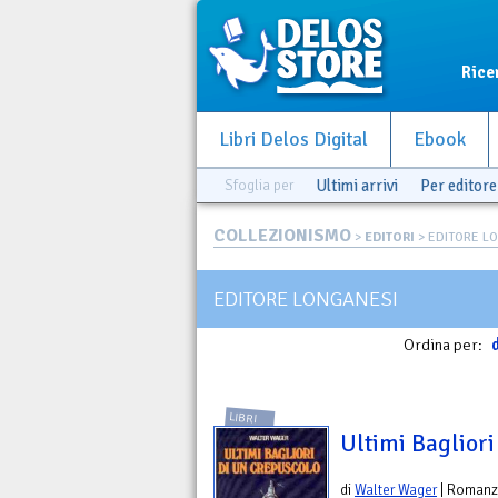
Rice
Libri Delos Digital
Ebook
Sfoglia per
Ultimi arrivi
Per editore
COLLEZIONISMO
>
EDITORI
> EDITORE L
EDITORE LONGANESI
Ordina per:
d
LIBRI
Ultimi Bagliori
di
Walter Wager
| Roman