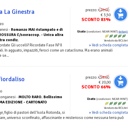
prezzo:
€20.00
a La Ginestra
€ 3,50
SCONTO 83%
zo
anesi -
Romanzo MAI ristampato e di
Usato
(condizioni: NEAR MINT)
dettagli
- BROSSURA C/sovraccop. - Unica altra
tra condiz.
Venduto da BCLibri
» Vedi scheda completa
rdate Gli uccelli? Ricordate Fase IV? Il
ali. In agguato, impazziti, feroci come un cataclisma. Ma erano animali
 se...
prezzo:
€58.00
Fiordaliso
€ 20,00
SCONTO 66%
zo
 Longanesi -
MOLTO RARO. Bellissimo
Usato
(condizioni: NEAR MINT)
RIMA EDIZIONE - CARTONATO
Venduto da BCLibri
» Vedi scheda completa
r, figlio di pastori dell'Isola Rotonda, si
are, universo sconfinato, affascinante e misterioso come nessuna terra può