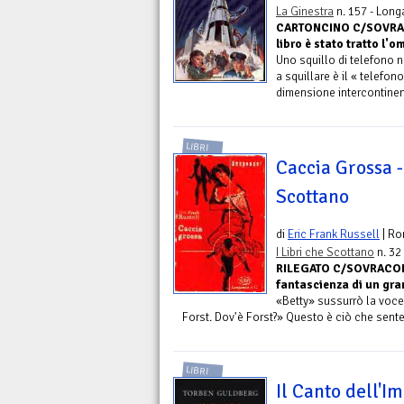
La Ginestra
n. 157 - Long
CARTONCINO C/SOVRACO
libro è stato tratto l'
Uno squillo di telefono n
a squillare è il « telefo
dimensione intercontinent
LIBRI
Caccia Grossa -
Scottano
di
Eric Frank Russell
| R
I Libri che Scottano
n. 32
RILEGATO C/SOVRACOP.
fantascienza di un gr
«Betty» sussurrò la voce 
Forst. Dov'è Forst?» Questo è ciò che sente
LIBRI
Il Canto dell'I