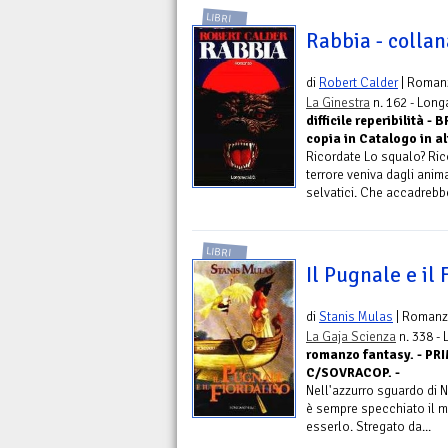
LIBRI
Rabbia - collan
di
Robert Calder
| Roman
La Ginestra
n. 162 - Long
difficile reperibilità 
copia in Catalogo in al
Ricordate Lo squalo? Rico
terrore veniva dagli anim
selvatici. Che accadrebbe
LIBRI
Il Pugnale e il 
di
Stanis Mulas
| Roman
La Gaja Scienza
n. 338 -
romanzo fantasy. - P
C/SOVRACOP. -
Nell'azzurro sguardo di Ny
è sempre specchiato il m
esserlo. Stregato da...