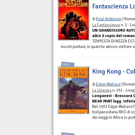
Fantascienza L
di
Poul Anderson
| Roma
La Fantascienza
n. 2 - L
UN GRANDISSIMO AUTORE
altre 2 copie del roman
TEMPESTA DI MEZZA ESTATE
insorti puritani, in qualche abisso stellare a
LIBRI
King Kong - Co
di
Edgar Wallace
| Roma
La Ginestra
n. 151 - Long
Longanesi - Brossura C
NEAR MINT legg. inferi
Nel 1932 Edgar Wallace f
hollywoodiana RKO di scri
dei viaggi in Africa lo por