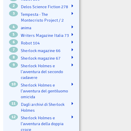
2
Delos Science Fiction 278
3
Tempesta - The
Montecristo Project / 2
4
ənima
5
Writers Magazine Italia 73
6
Robot 104
7
Sherlock magazine 66
8
Sherlock magazine 67
9
Sherlock Holmes e
l'avventura del secondo
cadavere
10
Sherlock Holmes e
l’avventura del gentiluomo
omicida
11
Dagli archivi di Sherlock
Holmes
12
Sherlock Holmes e
l’avventura della doppia
croce