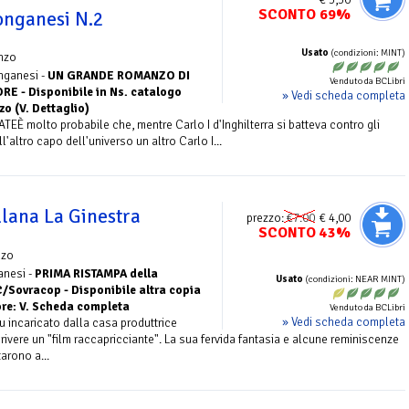
SCONTO 69%
onganesi N.2
Usato
(condizioni: MINT)
nzo
onganesi -
UN GRANDE ROMANZO DI
Venduto da BCLibri
 - Disponibile in Ns. catalogo
» Vedi scheda completa
zo (V. Dettaglio)
È molto probabile che, mentre Carlo I d'Inghilterra si batteva contro gli
ll'altro capo dell'universo un altro Carlo I...
llana La Ginestra
prezzo:
€7.00
€ 4,00
SCONTO 43%
nzo
anesi -
PRIMA RISTAMPA della
Usato
(condizioni: NEAR MINT)
/Sovracop - Disponibile altra copia
ore: V. Scheda completa
Venduto da BCLibri
» Vedi scheda completa
u incaricato dalla casa produttrice
vere un "film raccapricciante". La sua fervida fantasia e alcune reminiscenze
tarono a...