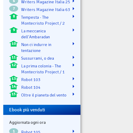
6
Writers Magazine Italia 25
7
Writers Magazine Italia 63
8
Tempesta - The
Montecristo Project / 2
9
La meccanica
dell'Ambaradan
10
Non ci indurre in
tentazione
11
Sussurrami, o dea
12
La prima colonia - The
Montecristo Project / 1
13
Robot 103
14
Robot 104
15
Oltre il pianeta del vento
Ebook più venduti
Aggiornata ogni ora
1
Robot 105