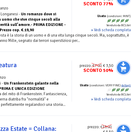
SCONTO 77%
anzo
- Longanesi -
Un romanzo dove si
Usato
(condizioni: MINT)
n uomo che vive cinque secoli alla
 verità sull’amore.- PRIMA EDIZIONE -
Venduto da BCLibri
» Vedi scheda completa
rezzo cop. €.19,90
sta è la storia di un uomo e di una vita lunga cinque secoli. Ma, soprattutto, è
nno Mille, segnato dai terrori superstiziosi per...
reatura
prezzo:
€7.00
€ 3,50
SCONTO 50%
nzo
i -
Un Frankenstein galante nella
Usato
(condizioni: VERY FINE)
dettagli
- PRIMA E UNICA EDIZIONE
 del mito di Frankenstein. Fantascienza,
Venduto da BCLibri
» Vedi scheda completa
erna diatriba fra "normalità" e
 perfettamente regalandoci una storia...
prezzo:
€18.00
zza Estate = Collana:
€ 5,50