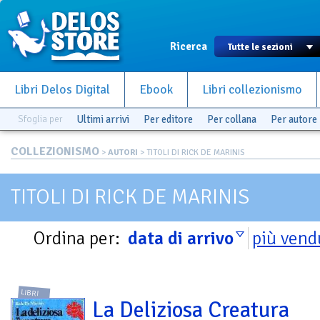
Ricerca
Libri Delos Digital
Ebook
Libri collezionismo
Sfoglia per
Ultimi arrivi
Per editore
Per collana
Per autore
COLLEZIONISMO
>
AUTORI
> TITOLI DI RICK DE MARINIS
TITOLI DI RICK DE MARINIS
Ordina per:
data di arrivo
più vend
LIBRI
La Deliziosa Creatura