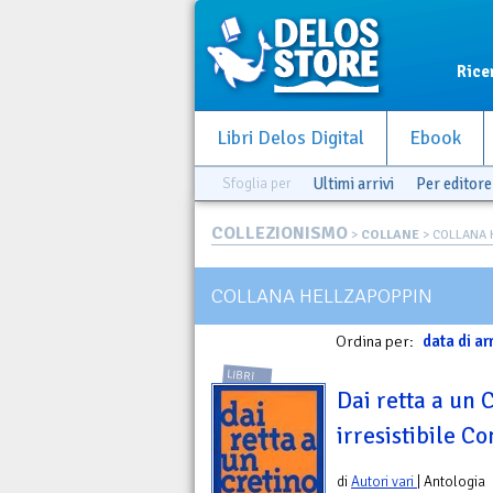
Rice
Libri Delos Digital
Ebook
Sfoglia per
Ultimi arrivi
Per editore
COLLEZIONISMO
>
COLLANE
> COLLANA 
COLLANA HELLZAPOPPIN
Ordina per:
data di ar
LIBRI
Dai retta a un C
irresistibile Co
di
Autori vari
| Antologia