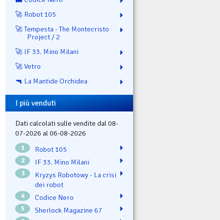
🚀 Robot 105
🚀 Tempesta - The Montecristo
Project / 2
🚀 IF 33. Mino Milani
🚀 Vetro
🔫 La Mantide Orchidea
I più venduti
Dati calcolati sulle vendite dal 08-
07-2026 al 06-08-2026
1
Robot 105
2
IF 33. Mino Milani
3
Kryzys Robotowy - La crisi
dei robot
4
Codice Nero
5
Sherlock Magazine 67