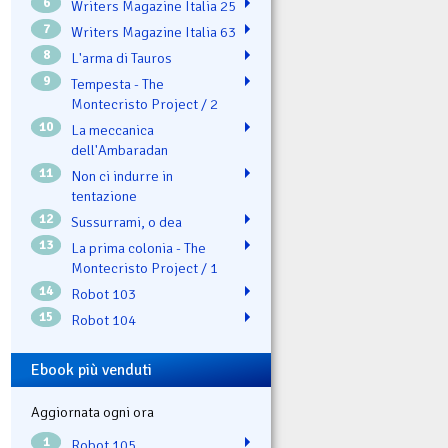
6
Writers Magazine Italia 25
7
Writers Magazine Italia 63
8
L'arma di Tauros
9
Tempesta - The
Montecristo Project / 2
10
La meccanica
dell'Ambaradan
11
Non ci indurre in
tentazione
12
Sussurrami, o dea
13
La prima colonia - The
Montecristo Project / 1
14
Robot 103
15
Robot 104
Ebook più venduti
Aggiornata ogni ora
1
Robot 105