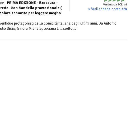
ore -
PRIMA EDIZIONE - Brossura -
Venduto da BCLibri
brerie- Con bandella promozionale (
» Vedi scheda completa
colore schiarito per leggere meglio
i ventidue protagonisti della comicità italiana degli ultimi anni. Da Antonio
o Bisio, Gino & Michele, Luciana Littizzetto,...