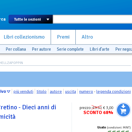
rca
Libri collezionismo
Premi
Altro
Per collana
Per autore
Serie complete
Libri d'arte
Per nego
HELLZAPOPPIN
rivo
più venduti
titolo
autore
uscita
numero
-
legenda condizioni
retino - Dieci anni di
prezzo:
€9.30
€ 3,00
SCONTO 68%
micità
Usato
(condizioni: MINT)