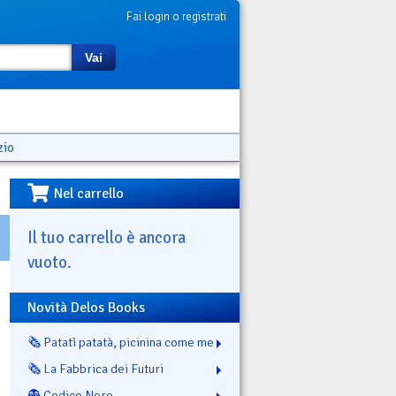
Fai login o registrati
Vai
zio
Nel carrello
Il tuo carrello è ancora
vuoto.
Novità Delos Books
🗞️ Patatì patatà, picinina come me
🗞️ La Fabbrica dei Futuri
👻 Codice Nero