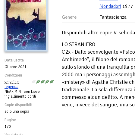
Mondadori
1977
Genere
Fantascienza
Disponibili altre copie V. sche
LO STRANIERO
C2x - Dallo sconvolgente «Psicos
Archimede", il filone dei romanzi
Data uscita
sullo sfondo di una tranquilla p
Ottobre 2021
2000 ma i personaggi assomiglia
Condizioni
«mistery» di Agatha Christie ch
very fine
legenda
tradizionale. La sola differenza
NEAR MINT con Lieve
commesso alcun delitto. A meno 
ingiallimento bordi
vene, invece del sangue, una so
Copie disponibili
solo una copia
Pagine
170
Venduto da