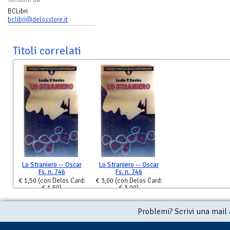
BCLibri
bclibri@delosstore.it
Titoli correlati
Lo Straniero -- Oscar
Lo Straniero -- Oscar
Fs. n. 746
Fs. n. 746
€ 1,50
(con Delos Card:
€ 3,00
(con Delos Card:
€ 1,50)
€ 3,00)
Problemi? Scrivi una mail