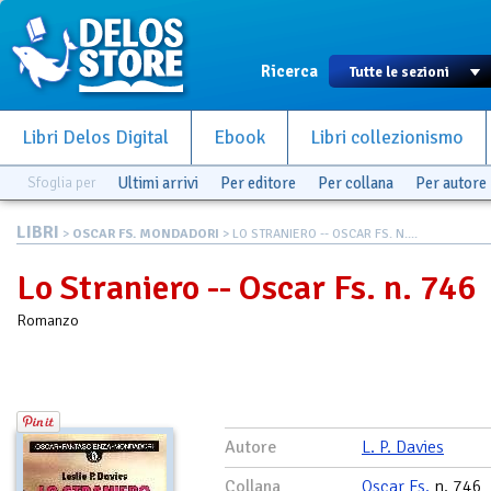
Ricerca
Libri Delos Digital
Ebook
Libri collezionismo
Sfoglia per
Ultimi arrivi
Per editore
Per collana
Per autore
LIBRI
>
OSCAR FS. MONDADORI
> LO STRANIERO -- OSCAR FS. N....
Lo Straniero -- Oscar Fs. n. 746
Romanzo
Autore
L. P. Davies
Collana
Oscar Fs.
n. 746