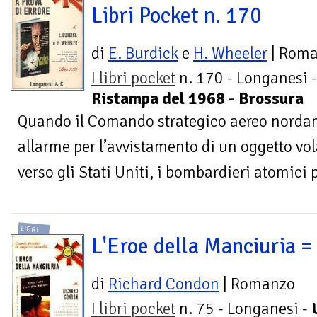
Libri Pocket n. 170
di
E. Burdick
e
H. Wheeler
| Rom
I libri pocket
n. 170 - Longanesi -
Ristampa del 1968 - Brossura
Quando il Comando strategico aereo norda
allarme per l’avvistamento di un oggetto vo
verso gli Stati Uniti, i bombardieri atomici p
LIBRI
L'Eroe della Manciuria =
di
Richard Condon
| Romanzo
I libri pocket
n. 75 - Longanesi -