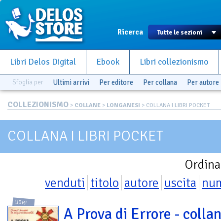
Ricerca
Libri Delos Digital
Ebook
Libri collezionismo
Sfoglia per
Ultimi arrivi
Per editore
Per collana
Per autore
COLLEZIONISMO
>
COLLANE
>
LONGANESI
> COLLANA I LIBRI POCKET
COLLANA I LIBRI POCKET
Ordina
venduti
titolo
autore
uscita
nu
LIBRI
A Prova di Errore - collan