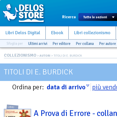
Ricerca
Libri Delos Digital
Ebook
Libri collezionismo
Sfoglia per
Ultimi arrivi
Per editore
Per collana
Per autore
COLLEZIONISMO
>
AUTORI
> TITOLI DI E. BURDICK
TITOLI DI E. BURDICK
Ordina per:
data di arrivo
più vend
LIBRI
A Prova di Errore - collan