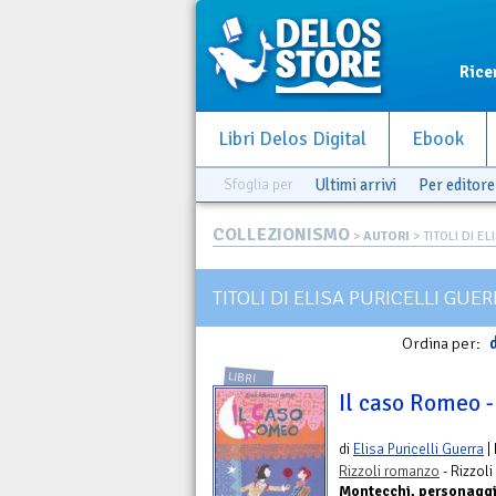
Rice
Libri Delos Digital
Ebook
Sfoglia per
Ultimi arrivi
Per editore
COLLEZIONISMO
>
AUTORI
> TITOLI DI EL
TITOLI DI ELISA PURICELLI GUE
Ordina per:
d
LIBRI
Il caso Romeo -
di
Elisa Puricelli Guerra
|
Rizzoli romanzo
- Rizzoli
Montecchi, personaggi