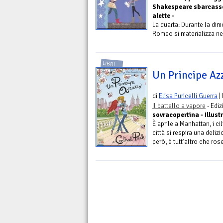
Shakespeare sbarcasse
alette -
La quarta: Durante la dim
Romeo si materializza nel
LIBRI
Un Principe Az
di
Elisa Puricelli Guerra
|
Il battello a vapore
- Edi
sovracopertina - Illustr
È aprile a Manhattan, i cil
città si respira una delizi
però, è tutt'altro che ros