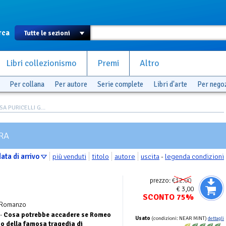
rca
Libri collezionismo
Premi
Altro
Per collana
Per autore
Serie complete
Libri d'arte
Per nego
ISA PURICELLI G...
RRA
ata di arrivo
più venduti
titolo
autore
uscita
-
legenda condizioni
prezzo:
€12.00
€ 3,00
SCONTO 75%
 Romanzo
 -
Cosa potrebbe accadere se Romeo
Usato
(condizioni: NEAR MINT)
dettagli
o della famosa tragedia di