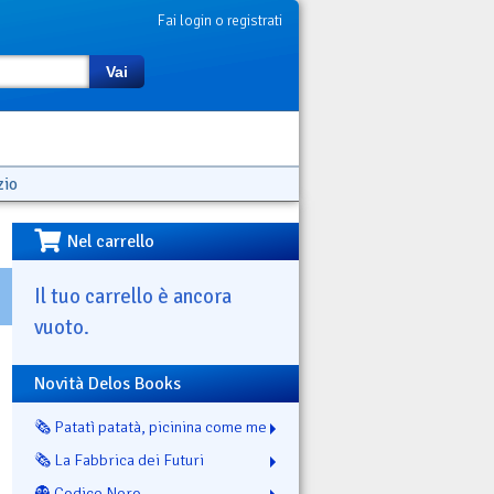
Fai login o registrati
Vai
zio
Nel carrello
Il tuo carrello è ancora
vuoto.
Novità Delos Books
🗞️ Patatì patatà, picinina come me
🗞️ La Fabbrica dei Futuri
👻 Codice Nero