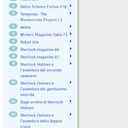
2
Delos Science Fiction 278
3
Tempesta - The
Montecristo Project / 2
4
ənima
5
Writers Magazine Italia 73
6
Robot 104
7
Sherlock magazine 66
8
Sherlock magazine 67
9
Sherlock Holmes e
l'avventura del secondo
cadavere
10
Sherlock Holmes e
l’avventura del gentiluomo
omicida
11
Dagli archivi di Sherlock
Holmes
12
Sherlock Holmes e
l’avventura della doppia
croce