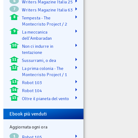
6
Writers Magazine Italia 25
7
Writers Magazine Italia 63
8
Tempesta - The
Montecristo Project / 2
9
La meccanica
dell'Ambaradan
10
Non ci indurre in
tentazione
11
Sussurrami, o dea
12
La prima colonia - The
Montecristo Project / 1
13
Robot 103
14
Robot 104
15
Oltre il pianeta del vento
Ebook più venduti
Aggiornata ogni ora
1
Robot 105