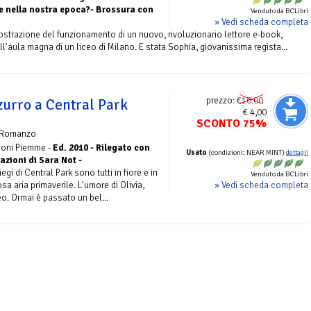
 nella nostra epoca?- Brossura con
Venduto da BCLibri
» Vedi scheda completa
ostrazione del funzionamento di un nuovo, rivoluzionario lettore e-book,
l'aula magna di un liceo di Milano. E stata Sophia, giovanissima regista...
prezzo:
€16.00
zurro a Central Park
€ 4,00
SCONTO 75%
 Romanzo
zioni Piemme -
Ed. 2010 - Rilegato con
Usato
(condizioni: NEAR MINT)
dettagli
azioni di Sara Not -
iegi di Central Park sono tutti in fiore e in
Venduto da BCLibri
» Vedi scheda completa
osa aria primaverile. L'umore di Olivia,
eo. Ormai è passato un bel...