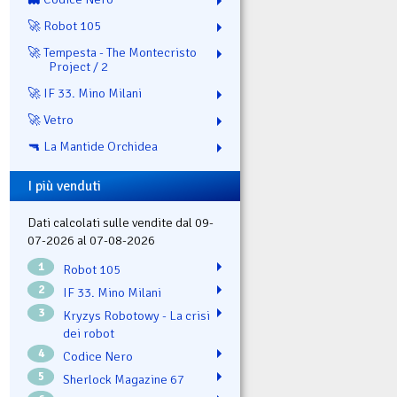
🚀 Robot 105
🚀 Tempesta - The Montecristo
Project / 2
🚀 IF 33. Mino Milani
🚀 Vetro
🔫 La Mantide Orchidea
I più venduti
Dati calcolati sulle vendite dal 09-
07-2026 al 07-08-2026
1
Robot 105
2
IF 33. Mino Milani
3
Kryzys Robotowy - La crisi
dei robot
4
Codice Nero
5
Sherlock Magazine 67