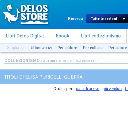
Ricerca
Libri Delos Digital
Ebook
Libri collezionismo
Sfoglia per
Ultimi arrivi
Per editore
Per collana
Per autore
COLLEZIONISMO
>
AUTORI
> TITOLI DI ELISA PURICELLI G...
TITOLI DI ELISA PURICELLI GUERRA
Ordina per:
data di arrivo
più venduti
t