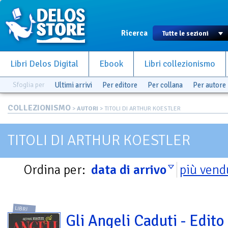
Ricerca
Libri Delos Digital
Ebook
Libri collezionismo
Sfoglia per
Ultimi arrivi
Per editore
Per collana
Per autore
COLLEZIONISMO
>
AUTORI
> TITOLI DI ARTHUR KOESTLER
TITOLI DI ARTHUR KOESTLER
Ordina per:
data di arrivo
più vend
LIBRI
Gli Angeli Caduti - Edito