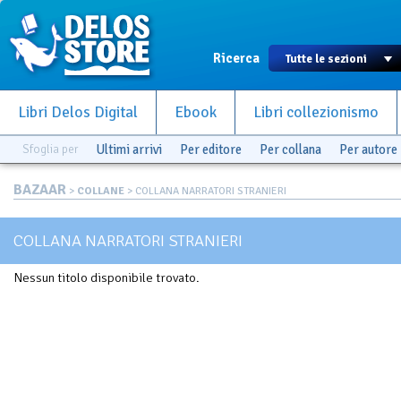
Ricerca
Libri Delos Digital
Ebook
Libri collezionismo
Sfoglia per
Ultimi arrivi
Per editore
Per collana
Per autore
BAZAAR
>
COLLANE
> COLLANA NARRATORI STRANIERI
COLLANA NARRATORI STRANIERI
Nessun titolo disponibile trovato.