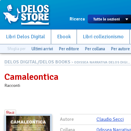
Ricerca
Libri Delos Digital
Ebook
Libri collezionismo
Sfoglia per
Ultimi arrivi
Per editore
Per collana
Per autore
DELOS DIGITAL/DELOS BOOKS
>
ODISSEA NARRATIVA DELOS DIGI...
Camaleontica
Racconti
Autore
Claudio Secci
Collana
Odissea Narrativ