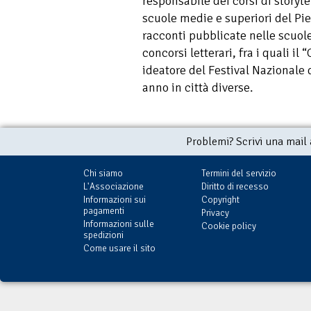
responsabile dei corsi di storyt
scuole medie e superiori del Pi
racconti pubblicate nelle scuole)
concorsi letterari, fra i quali il 
ideatore del Festival Nazionale d
anno in città diverse.
Problemi? Scrivi una mail
Chi siamo
Termini del servizio
L'Associazione
Diritto di recesso
Informazioni sui
Copyright
pagamenti
Privacy
Informazioni sulle
Cookie policy
spedizioni
Come usare il sito