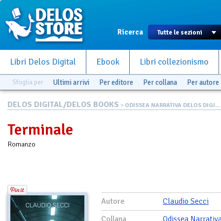
Ricerca
Libri Delos Digital
Ebook
Libri collezionismo
Sfoglia per
Ultimi arrivi
Per editore
Per collana
Per autore
DELOS DIGITAL/DELOS BOOKS
>
ODISSEA NARRATIVA DELOS DIGI...
Terminale
Romanzo
Autore
Claudio Secci
Collana
Odissea Narrativ