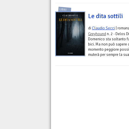
LIBRI
Le dita sottili
di
Claudio Secci
| roman
Greyhound
n. 2 - Delos Di
Domenico sta soltanto f
bici. Ma non può sapere d
momento peggiore possibi
muterà per sempre la sua