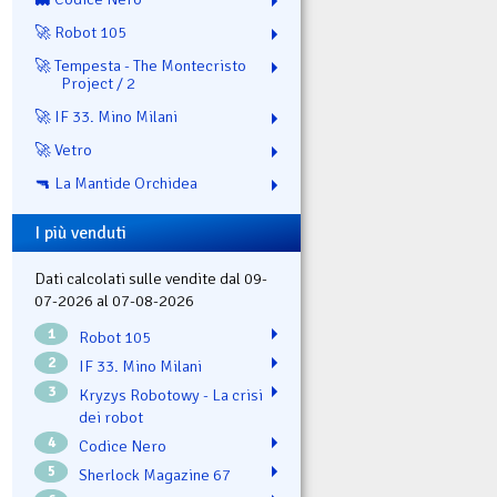
🚀 Robot 105
🚀 Tempesta - The Montecristo
Project / 2
🚀 IF 33. Mino Milani
🚀 Vetro
🔫 La Mantide Orchidea
I più venduti
Dati calcolati sulle vendite dal 09-
07-2026 al 07-08-2026
1
Robot 105
2
IF 33. Mino Milani
3
Kryzys Robotowy - La crisi
dei robot
4
Codice Nero
5
Sherlock Magazine 67