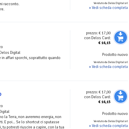
Venduto da Delos Digital srl
ni racconto.
» Vedi scheda completa
re.
prezzo:
€ 17,00
con Delos Card:
€
16,15
zo
 Delos Digital
Prodotto nuovo
e in affari sporchi, soprattutto quando
Venduto da Delos Digital srl
» Vedi scheda completa
prezzo:
€ 17,00
o
con Delos Card:
€
16,15
zo
Digital
Prodotto nuovo
o la Terra, non avremmo energia, non
Venduto da Delos Digital srl
i. E poi… Se lo shortcut ci sputasse
» Vedi scheda completa
 tu potresti riuscire a capire, con la tua