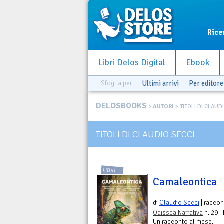
Rice
Libri Delos Digital
Ebook
Sfoglia per
Ultimi arrivi
Per editore
DELOSBOOKS
>
AUTORI
> TITOLI DI CLAUD
TITOLI DI CLAUDIO SECCI
LIBRI
Camaleontica
di
Claudio Secci
| raccon
Odissea Narrativa
n. 29 -
Un racconto al mese.