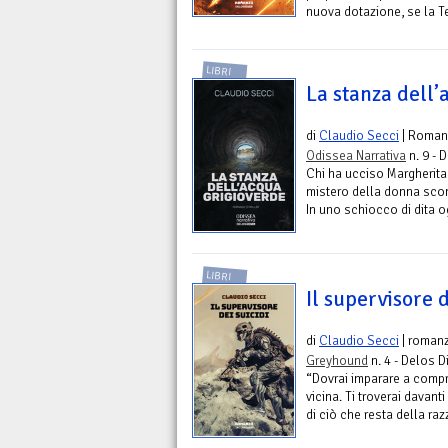
nuova dotazione, se la T
LIBRI
La stanza dell
di
Claudio Secci
| Roman
Odissea Narrativa
n. 9 - 
Chi ha ucciso Margherita
mistero della donna sco
In uno schiocco di dita o
LIBRI
Il supervisore d
di
Claudio Secci
| roman
Greyhound
n. 4 - Delos Di
“Dovrai imparare a comp
vicina. Ti troverai davant
di ciò che resta della ra