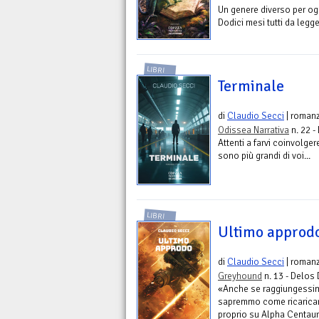
Un genere diverso per og
Dodici mesi tutti da legge
LIBRI
Terminale
di
Claudio Secci
| roman
Odissea Narrativa
n. 22 -
Attenti a farvi coinvolger
sono più grandi di voi...
LIBRI
Ultimo approd
di
Claudio Secci
| roman
Greyhound
n. 13 - Delos 
«Anche se raggiungessim
sapremmo come ricaricart
proprio su Alpha Centauri,