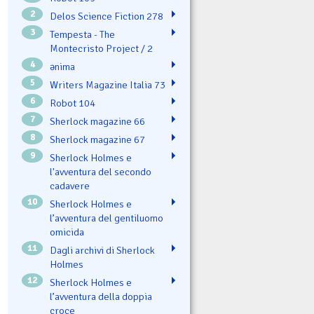
2
Delos Science Fiction 278
3
Tempesta - The
Montecristo Project / 2
4
ənima
5
Writers Magazine Italia 73
6
Robot 104
7
Sherlock magazine 66
8
Sherlock magazine 67
9
Sherlock Holmes e
l'avventura del secondo
cadavere
10
Sherlock Holmes e
l’avventura del gentiluomo
omicida
11
Dagli archivi di Sherlock
Holmes
12
Sherlock Holmes e
l’avventura della doppia
croce