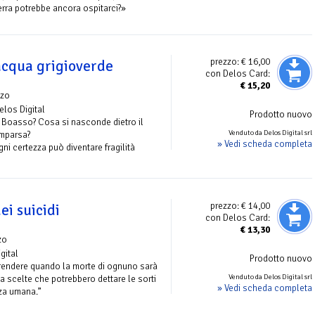
erra potrebbe ancora ospitarci?»
prezzo:
€ 16,00
’acqua grigioverde
con Delos Card:
€
15,20
zo
Delos Digital
Prodotto nuovo
 Boasso? Cosa si nasconde dietro il
Venduto da Delos Digital srl
mparsa?
» Vedi scheda completa
gni certezza può diventare fragilità
prezzo:
€ 14,00
ei suicidi
con Delos Card:
€
13,30
zo
gital
Prodotto nuovo
rendere quando la morte di ognuno sarà
Venduto da Delos Digital srl
i a scelte che potrebbero dettare le sorti
» Vedi scheda completa
zza umana.”