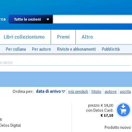
rca
Libri collezionismo
Premi
Altro
Per collana
Per autore
Riviste e abbonamenti
Pubblicità
IO SECCI
Ordina per:
data di arrivo
più venduti
titolo
autore
uscita
prezzo:
€ 18,00
con Delos Card:
€
17,10
ti
 Delos Digital
Prodotto nuovo