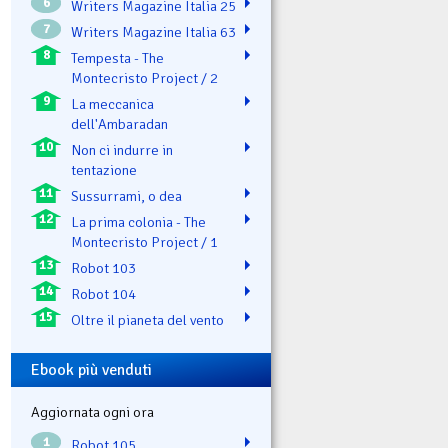
6
Writers Magazine Italia 25
7
Writers Magazine Italia 63
8
Tempesta - The
Montecristo Project / 2
9
La meccanica
dell'Ambaradan
10
Non ci indurre in
tentazione
11
Sussurrami, o dea
12
La prima colonia - The
Montecristo Project / 1
13
Robot 103
14
Robot 104
15
Oltre il pianeta del vento
Ebook più venduti
Aggiornata ogni ora
1
Robot 105