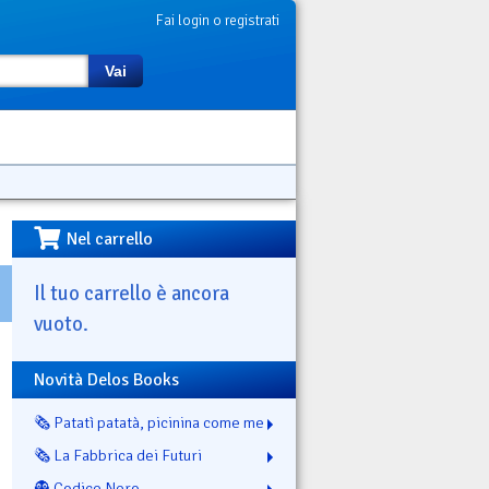
Fai login o registrati
Vai
Nel carrello
Il tuo carrello è ancora
vuoto.
Novità Delos Books
🗞️ Patatì patatà, picinina come me
🗞️ La Fabbrica dei Futuri
👻 Codice Nero