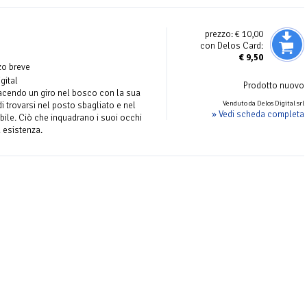
prezzo:
€ 10,00
con Delos Card:
€
9,50
zo breve
gital
Prodotto nuovo
acendo un giro nel bosco con la sua
Venduto da Delos Digital srl
i trovarsi nel posto sbagliato e nel
» Vedi scheda completa
le. Ciò che inquadrano i suoi occhi
 esistenza.