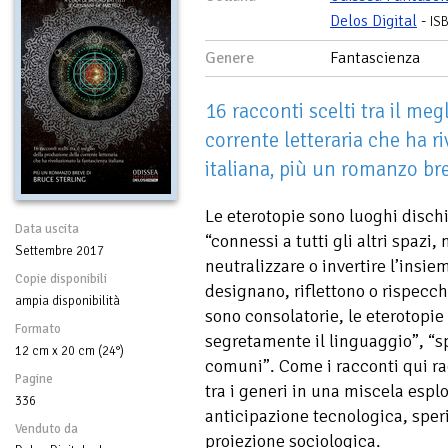
Delos Digital
-
IS
Genere
Fantascienza
16 racconti scelti tra il me
corrente letteraria che ha r
italiana, più un romanzo bre
Le eterotopie sono luoghi dischiu
Data uscita
“connessi a tutti gli altri spaz
Settembre 2017
neutralizzare o invertire l’insie
Copie disponibili
designano, riflettono o rispecch
ampia disponibilità
sono consolatorie, le eterotopie
Formato
segretamente il linguaggio”, “s
12 cm x 20 cm (24°)
comuni”. Come i racconti qui ra
Pagine
tra i generi in una miscela espl
336
anticipazione tecnologica, sper
Venduto da
proiezione sociologica.