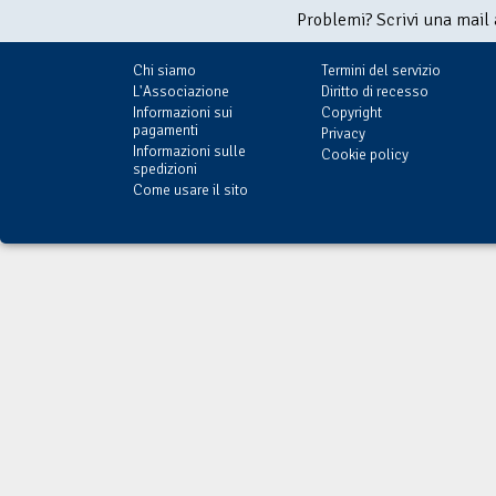
Problemi? Scrivi una mail
Chi siamo
Termini del servizio
L'Associazione
Diritto di recesso
Informazioni sui
Copyright
pagamenti
Privacy
Informazioni sulle
Cookie policy
spedizioni
Come usare il sito