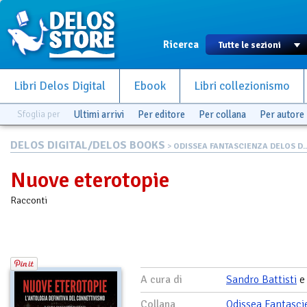
Ricerca
Libri Delos Digital
Ebook
Libri collezionismo
Sfoglia per
Ultimi arrivi
Per editore
Per collana
Per autore
DELOS DIGITAL/DELOS BOOKS
>
ODISSEA FANTASCIENZA DELOS D..
Nuove eterotopie
Racconti
A cura di
Sandro Battisti
Collana
Odissea Fantasci