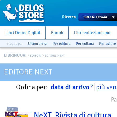
Ricerca
Libri Delos Digital
Ebook
Libri collezionismo
Sfoglia per
Ultimi arrivi
Per editore
Per collana
Per autore
LIBRINUOVI
>
EDITORI
> EDITORE NEXT
EDITORE NEXT
Ordina per:
data di arrivo
più ven
Pa
LIBRI
NeXT. Rivista di cultura