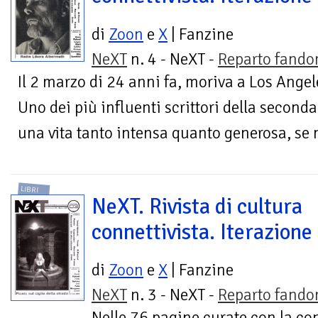
di
Zoon
e
X
| Fanzine
NeXT
n. 4 - NeXT -
Reparto fand
Il 2 marzo di 24 anni fa, moriva a Los Angele
Uno dei più influenti scrittori della secon
una vita tanto intensa quanto generosa, se 
LIBRI
NeXT. Rivista di cultura
connettivista. Iterazione
di
Zoon
e
X
| Fanzine
NeXT
n. 3 - NeXT -
Reparto fand
Nelle 76 pagine curate con la co