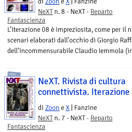
di
Zoon
e
X
| Fanzine
NeXT
n. 8 - NeXT -
Reparto
Fantascienza
L’iterazione 08 è impreziosita, come per il 
scenari elaborati dall’occhio di Giorgio Raff
dell’incommensurabile Claudio Iemmola (infa
LIBRI
NeXT. Rivista di cultura
connettivista. Iterazione
di
Zoon
e
X
| Fanzine
NeXT
n. 7 - NeXT -
Reparto
Fantascienza