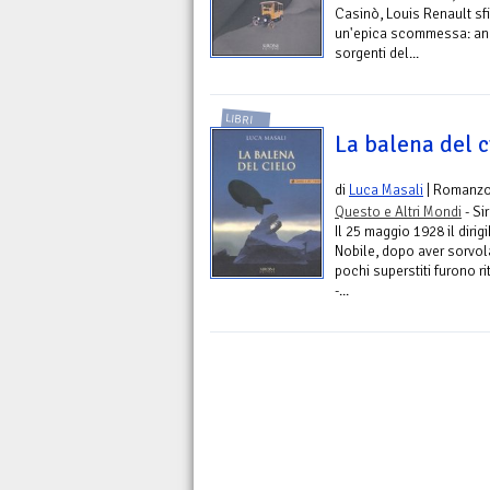
Casinò, Louis Renault sfi
un'epica scommessa: and
sorgenti del...
LIBRI
La balena del c
di
Luca Masali
| Romanz
Questo e Altri Mondi
- Si
Il 25 maggio 1928 il dirig
Nobile, dopo aver sorvola
pochi superstiti furono ri
-...