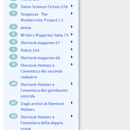
2
Delos Science Fiction 278
3
Tempesta - The
Montecristo Project / 2
4
ənima
5
Writers Magazine Italia 73
6
Sherlock magazine 67
7
Robot 104
8
Sherlock magazine 66
9
Sherlock Holmes e
l'avventura del secondo
cadavere
10
Sherlock Holmes e
l’avventura del gentiluomo
omicida
11
Dagli archivi di Sherlock
Holmes
12
Sherlock Holmes e
l’avventura della doppia
croce