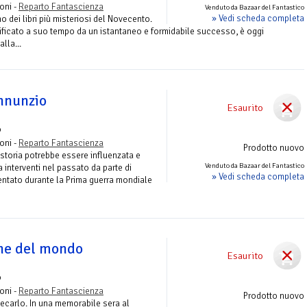
roni -
Reparto Fantascienza
Venduto da Bazaar del Fantastico
» Vedi scheda completa
o dei libri più misteriosi del Novecento.
tificato a suo tempo da un istantaneo e formidabile successo, è oggi
lla...
Annunzio
Esaurito
o
roni -
Reparto Fantascienza
Prodotto nuovo
 storia potrebbe essere influenzata e
Venduto da Bazaar del Fantastico
interventi nel passato da parte di
» Vedi scheda completa
ientato durante la Prima guerra mondiale
ine del mondo
Esaurito
o
roni -
Reparto Fantascienza
Prodotto nuovo
ecarlo. In una memorabile sera al