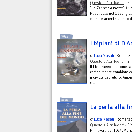
Questo e Altri Mondi
- Si
"Lo Zar non è morto" è un
Pubblicato nel 1929, gra
completamente sparito da
LIBRI
I biplani di D'
di
Luca Masali
| Romanz
Questo e Altri Mondi
- Si
Il libro racconta come la
radicalmente cambiata da 
individui del futuro. Amb
e...
LIBRI
La perla alla f
di
Luca Masali
| Romanz
Questo e Altri Mondi
- Si
Primavera del 1924, Mont