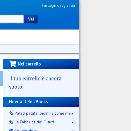
Fai login o registrati
Vai
Nel carrello
Il tuo carrello è ancora
vuoto.
Novità Delos Books
🗞️ Patatì patatà, picinina come me
🗞️ La Fabbrica dei Futuri
👻 Codice Nero