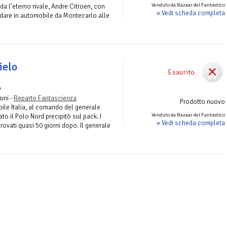
Venduto da Bazaar del Fantastico
da l'eterno rivale, Andre Citroen, con
» Vedi scheda completa
are in automobile da Montecarlo alle
ielo
Esaurito
o
roni -
Reparto Fantascienza
Prodotto nuovo
ibile Italia, al comando del generale
Venduto da Bazaar del Fantastico
to il Polo Nord precipitò sul pack. I
» Vedi scheda completa
trovati quasi 50 giorni dopo. Il generale