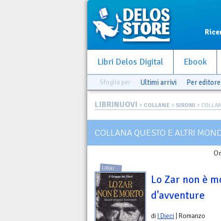
Rice
Libri Delos Digital
Ebook
Sfoglia per
Ultimi arrivi
Per editore
LIBRINUOVI
>
COLLANE
>
SIRONI
> COLLAN
COLLANA QUESTO E ALTRI MOND
Or
LIBRI
Lo Zar non è m
d'avventure
di
I Dieci
| Romanzo