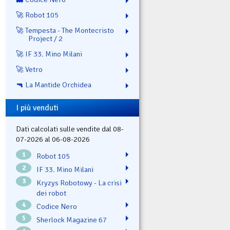
🚀 Robot 105
🚀 Tempesta - The Montecristo
Project / 2
🚀 IF 33. Mino Milani
🚀 Vetro
🔫 La Mantide Orchidea
I più venduti
Dati calcolati sulle vendite dal 08-
07-2026 al 06-08-2026
1
Robot 105
2
IF 33. Mino Milani
3
Kryzys Robotowy - La crisi
dei robot
4
Codice Nero
5
Sherlock Magazine 67