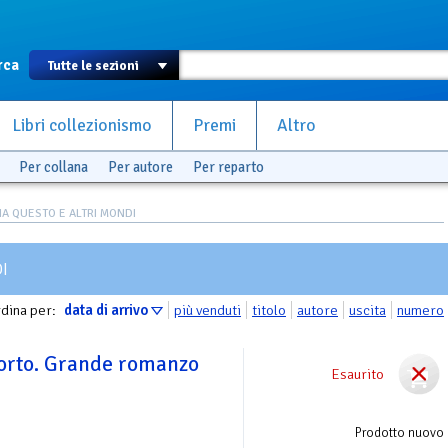
rca
Libri collezionismo
Premi
Altro
Per collana
Per autore
Per reparto
A QUESTO E ALTRI MONDI
I
dina per:
data di arrivo
più venduti
titolo
autore
uscita
numero
orto. Grande romanzo
Esaurito
Prodotto nuovo