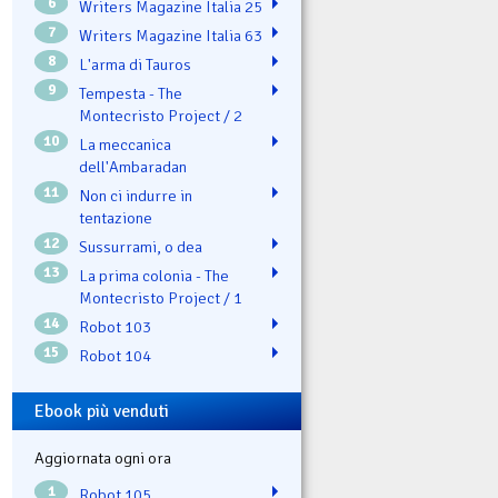
6
Writers Magazine Italia 25
7
Writers Magazine Italia 63
8
L'arma di Tauros
9
Tempesta - The
Montecristo Project / 2
10
La meccanica
dell'Ambaradan
11
Non ci indurre in
tentazione
12
Sussurrami, o dea
13
La prima colonia - The
Montecristo Project / 1
14
Robot 103
15
Robot 104
Ebook più venduti
Aggiornata ogni ora
1
Robot 105