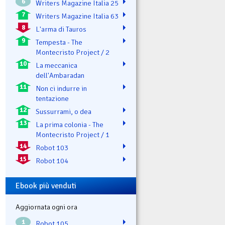
6
Writers Magazine Italia 25
7
Writers Magazine Italia 63
8
L'arma di Tauros
9
Tempesta - The
Montecristo Project / 2
10
La meccanica
dell'Ambaradan
11
Non ci indurre in
tentazione
12
Sussurrami, o dea
13
La prima colonia - The
Montecristo Project / 1
14
Robot 103
15
Robot 104
Ebook più venduti
Aggiornata ogni ora
1
Robot 105