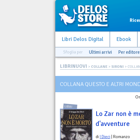
Rice
Libri Delos Digital
Ebook
Sfoglia per
Ultimi arrivi
Per editore
LIBRINUOVI
>
COLLANE
>
SIRONI
> COLLAN
COLLANA QUESTO E ALTRI MOND
Or
LIBRI
Lo Zar non è m
d'avventure
di
I Dieci
| Romanzo