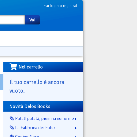
Fai login o registrati
Vai
Nel carrello
Il tuo carrello è ancora
vuoto.
Novità Delos Books
🗞️ Patatì patatà, picinina come me
🗞️ La Fabbrica dei Futuri
👻 Codice Nero