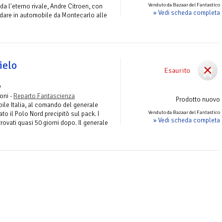
Venduto da Bazaar del Fantastico
da l'eterno rivale, Andre Citroen, con
» Vedi scheda completa
are in automobile da Montecarlo alle
ielo
Esaurito
o
roni -
Reparto Fantascienza
Prodotto nuovo
ibile Italia, al comando del generale
Venduto da Bazaar del Fantastico
to il Polo Nord precipitò sul pack. I
» Vedi scheda completa
trovati quasi 50 giorni dopo. Il generale