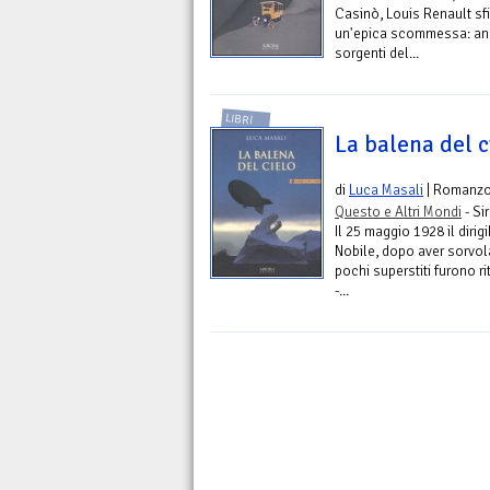
Casinò, Louis Renault sfi
un'epica scommessa: and
sorgenti del...
LIBRI
La balena del c
di
Luca Masali
| Romanz
Questo e Altri Mondi
- Si
Il 25 maggio 1928 il dirig
Nobile, dopo aver sorvola
pochi superstiti furono ri
-...