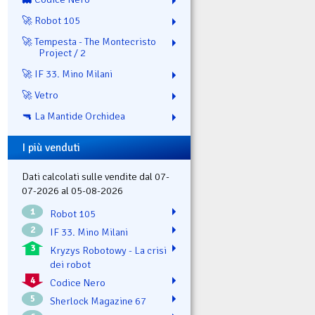
🚀 Robot 105
🚀 Tempesta - The Montecristo
Project / 2
🚀 IF 33. Mino Milani
🚀 Vetro
🔫 La Mantide Orchidea
I più venduti
Dati calcolati sulle vendite dal 07-
07-2026 al 05-08-2026
1
Robot 105
2
IF 33. Mino Milani
3
Kryzys Robotowy - La crisi
dei robot
4
Codice Nero
5
Sherlock Magazine 67