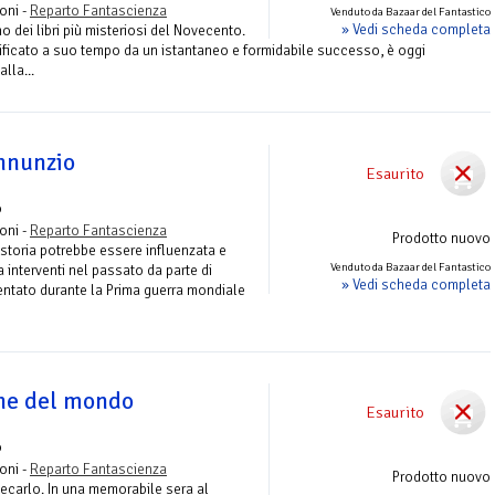
roni -
Reparto Fantascienza
Venduto da Bazaar del Fantastico
» Vedi scheda completa
o dei libri più misteriosi del Novecento.
tificato a suo tempo da un istantaneo e formidabile successo, è oggi
lla...
Annunzio
Esaurito
o
roni -
Reparto Fantascienza
Prodotto nuovo
 storia potrebbe essere influenzata e
Venduto da Bazaar del Fantastico
interventi nel passato da parte di
» Vedi scheda completa
ientato durante la Prima guerra mondiale
ine del mondo
Esaurito
o
roni -
Reparto Fantascienza
Prodotto nuovo
ecarlo. In una memorabile sera al