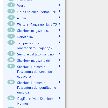
2
Vetro
3
Delos Science Fiction 278
4
ənima
5
Writers Magazine Italia 73
6
Sherlock magazine 67
7
Robot 104
8
Tempesta - The
Montecristo Project / 2
9
Sempre dal lato mancino
10
Sherlock magazine 66
11
Sherlock Holmes e
l'avventura del secondo
cadavere
12
Sherlock Holmes e
l’avventura del gentiluomo
omicida
13
Dagli archivi di Sherlock
Holmes