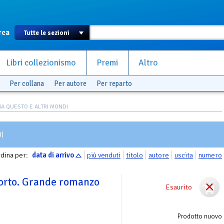
rca
Libri collezionismo
Premi
Altro
Per collana
Per autore
Per reparto
A QUESTO E ALTRI MONDI
I
dina per:
data di arrivo
più venduti
titolo
autore
uscita
numero
orto. Grande romanzo
Esaurito
Prodotto nuovo