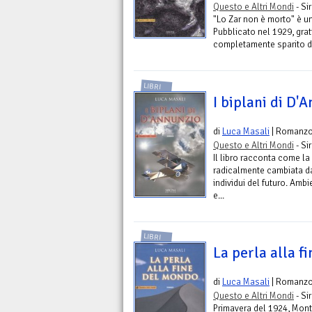
Questo e Altri Mondi
- Si
"Lo Zar non è morto" è un
Pubblicato nel 1929, gra
completamente sparito da
LIBRI
I biplani di D'
di
Luca Masali
| Romanz
Questo e Altri Mondi
- Si
Il libro racconta come la
radicalmente cambiata da 
individui del futuro. Amb
e...
LIBRI
La perla alla f
di
Luca Masali
| Romanz
Questo e Altri Mondi
- Si
Primavera del 1924, Mont