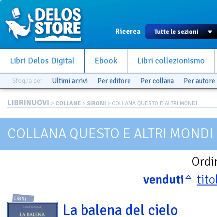
Ricerca
Libri Delos Digital
Ebook
Libri collezionismo
Sfoglia per
Ultimi arrivi
Per editore
Per collana
Per autore
LIBRINUOVI
>
COLLANE
>
SIRONI
> COLLANA QUESTO E ALTRI MONDI
COLLANA QUESTO E ALTRI MONDI
Ordi
venduti
tito
LIBRI
La balena del cielo