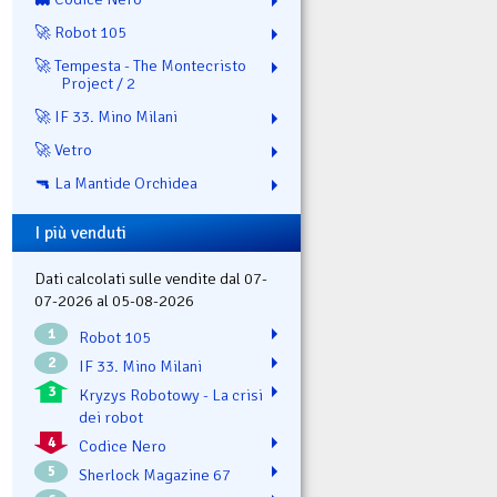
🚀 Robot 105
🚀 Tempesta - The Montecristo
Project / 2
🚀 IF 33. Mino Milani
🚀 Vetro
🔫 La Mantide Orchidea
I più venduti
Dati calcolati sulle vendite dal 07-
07-2026 al 05-08-2026
1
Robot 105
2
IF 33. Mino Milani
3
Kryzys Robotowy - La crisi
dei robot
4
Codice Nero
5
Sherlock Magazine 67