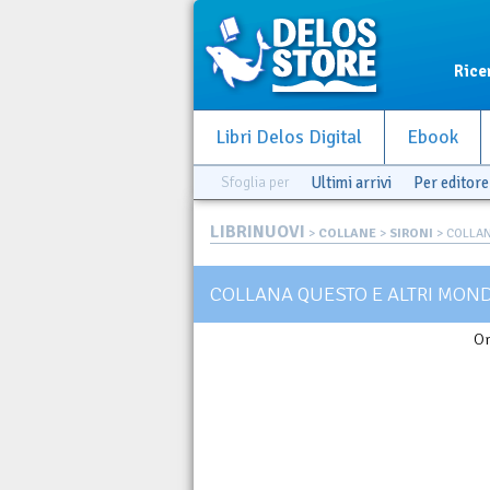
Rice
Libri Delos Digital
Ebook
Sfoglia per
Ultimi arrivi
Per editore
LIBRINUOVI
>
COLLANE
>
SIRONI
> COLLAN
COLLANA QUESTO E ALTRI MOND
Or