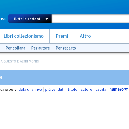
rca
Libri collezionismo
Premi
Altro
Per collana
Per autore
Per reparto
A QUESTO E ALTRI MONDI
I
dina per:
data di arrivo
più venduti
titolo
autore
uscita
numero