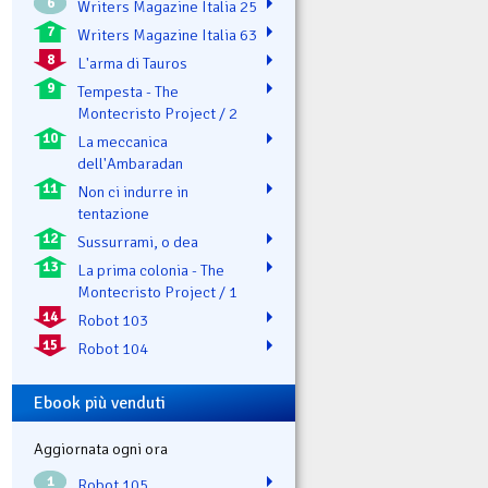
6
Writers Magazine Italia 25
7
Writers Magazine Italia 63
8
L'arma di Tauros
9
Tempesta - The
Montecristo Project / 2
10
La meccanica
dell'Ambaradan
11
Non ci indurre in
tentazione
12
Sussurrami, o dea
13
La prima colonia - The
Montecristo Project / 1
14
Robot 103
15
Robot 104
Ebook più venduti
Aggiornata ogni ora
1
Robot 105