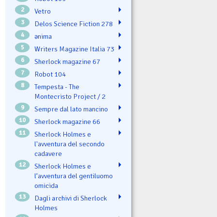
2
Vetro
3
Delos Science Fiction 278
4
ənima
5
Writers Magazine Italia 73
6
Sherlock magazine 67
7
Robot 104
8
Tempesta - The
Montecristo Project / 2
9
Sempre dal lato mancino
10
Sherlock magazine 66
11
Sherlock Holmes e
l'avventura del secondo
cadavere
12
Sherlock Holmes e
l’avventura del gentiluomo
omicida
13
Dagli archivi di Sherlock
Holmes