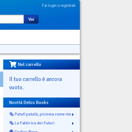
Fai login o registrati
Vai
Nel carrello
Il tuo carrello è ancora
vuoto.
Novità Delos Books
🗞️ Patatì patatà, picinina come me
🗞️ La Fabbrica dei Futuri
👻 Codice Nero