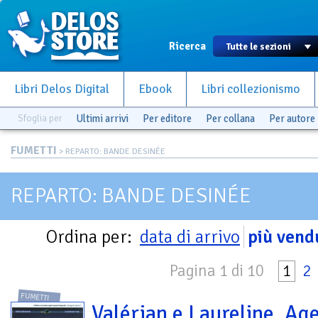
Ricerca
Libri Delos Digital
Ebook
Libri collezionismo
Sfoglia per
Ultimi arrivi
Per editore
Per collana
Per autore
FUMETTI
> REPARTO: BANDE DESINÉE
REPARTO: BANDE DESINÉE
Ordina per:
data di arrivo
più vend
Pagina 1 di 10
1
2
FUMETTI
Valérian e Laureline. Age