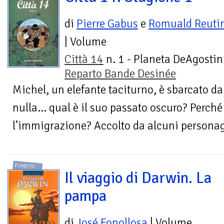
di
Pierre Gabus
e
Romuald Reut
| Volume
Città 14
n. 1 - Planeta DeAgostini
Reparto Bande Desinée
Michel, un elefante taciturno, è sbarcato d
nulla… qual è il suo passato oscuro? Perché 
l’immigrazione? Accolto da alcuni personag
FUMETTI
Il viaggio di Darwin. La
pampa
di
José Fonollosa
| Volume