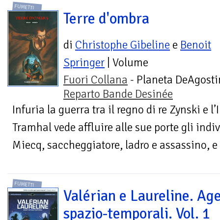
FUMETTI
Terre d'ombra
di
Christophe Gibeline
e
Benoit
Springer
| Volume
Fuori Collana
- Planeta DeAgostin
Reparto Bande Desinée
Infuria la guerra tra il regno di re Zynski e l
Tramhal vede affluire alle sue porte gli indivi
Miecq, saccheggiatore, ladro e assassino, e i
FUMETTI
Valérian e Laureline. Age
spazio-temporali. Vol. 1