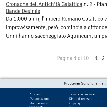
Cronache dell'Antichità Galattica
n. 2 - Pla
Bande Desinée
Da 1.000 anni, l’Impero Romano Galattico vi
Improvvisamente, però, comincia a diffonders
Unni hanno saccheggiato Aquincum, un pian
Pagina 1 di 10
1
2
Problemi? Scrivi una mail
Chi siamo
Termini del servizio
L'Associazione
Diritto di recesso
Informazioni sui
Copyright