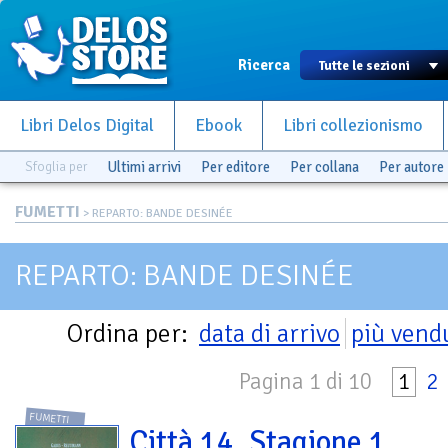
Ricerca
Libri Delos Digital
Ebook
Libri collezionismo
Sfoglia per
Ultimi arrivi
Per editore
Per collana
Per autore
FUMETTI
> REPARTO: BANDE DESINÉE
REPARTO: BANDE DESINÉE
Ordina per:
data di arrivo
più vend
Pagina 1 di 10
1
2
FUMETTI
Città 14. Stagione 1