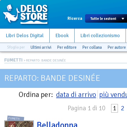
Ricerca
Libri Delos Digital
Ebook
Libri collezionismo
Sfoglia per
Ultimi arrivi
Per editore
Per collana
Per autore
FUMETTI
> REPARTO: BANDE DESINÉE
REPARTO: BANDE DESINÉE
Ordina per:
data di arrivo
più vend
Pagina 1 di 10
1
2
FUMETTI
Belladonna