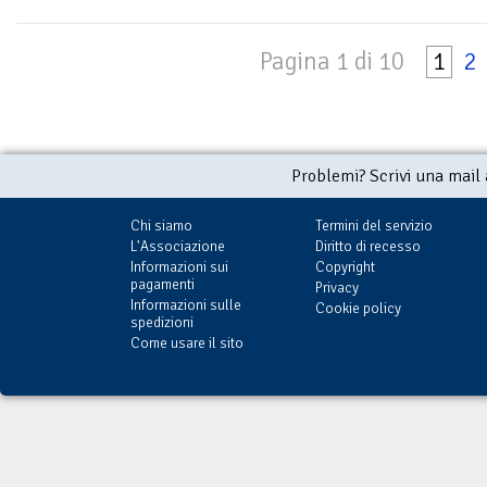
Pagina 1 di 10
1
2
Problemi? Scrivi una mail
Chi siamo
Termini del servizio
L'Associazione
Diritto di recesso
Informazioni sui
Copyright
pagamenti
Privacy
Informazioni sulle
Cookie policy
spedizioni
Come usare il sito