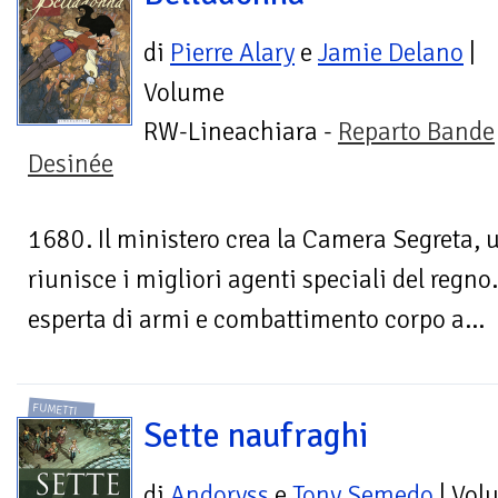
di
Pierre Alary
e
Jamie Delano
|
Volume
RW-Lineachiara -
Reparto Bande
Desinée
1680. Il ministero crea la Camera Segreta, 
riunisce i migliori agenti speciali del reg
esperta di armi e combattimento corpo a...
FUMETTI
Sette naufraghi
di
Andoryss
e
Tony Semedo
| Vol