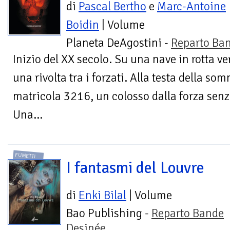
di
Pascal Bertho
e
Marc-Antoine
Boidin
| Volume
Planeta DeAgostini -
Reparto Ba
Inizio del XX secolo. Su una nave in rotta v
una rivolta tra i forzati. Alla testa della so
matricola 3216, un colosso dalla forza senz
Una...
FUMETTI
I fantasmi del Louvre
di
Enki Bilal
| Volume
Bao Publishing -
Reparto Bande
Desinée