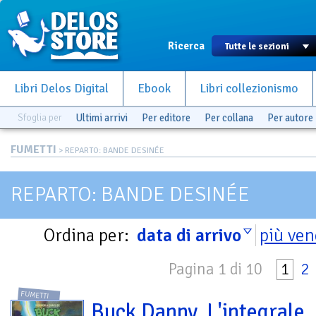
Ricerca
Libri Delos Digital
Ebook
Libri collezionismo
Sfoglia per
Ultimi arrivi
Per editore
Per collana
Per autore
FUMETTI
> REPARTO: BANDE DESINÉE
REPARTO: BANDE DESINÉE
Ordina per:
data di arrivo
più ven
Pagina 1 di 10
1
2
FUMETTI
Buck Danny. L'integrale