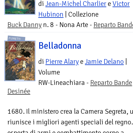
di
Jean-Michel Charlier
e
Victor
Hubinon
| Collezione
Buck Danny
n. 8 - Nona Arte -
Reparto Band
FUMETTI
Belladonna
di
Pierre Alary
e
Jamie Delano
|
Volume
RW-Lineachiara -
Reparto Bande
Desinée
1680. Il ministero crea la Camera Segreta, 
riunisce i migliori agenti speciali del reg
esperta di armi e combattimento corpo a...