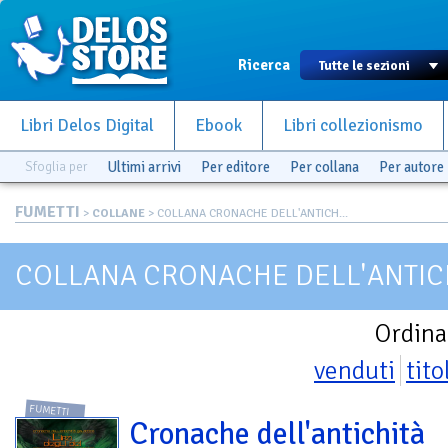
Ricerca
Libri Delos Digital
Ebook
Libri collezionismo
Sfoglia per
Ultimi arrivi
Per editore
Per collana
Per autore
FUMETTI
>
COLLANE
> COLLANA CRONACHE DELL'ANTICH...
COLLANA CRONACHE DELL'ANTICH
Ordina
venduti
tito
FUMETTI
Cronache dell'antichità