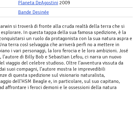
Planeta DeAgostini
2009
Bande Desinée
rwin si troverà di fronte alla cruda realtà della terra che si
 esplorare. In questa tappa della sua famosa spedizione, è la
onquistarsi un ruolo da protagonista con la sua natura aspra e
Una terra così selvaggia che arriverà perfi no a mettere in
ano i vari personaggi, la loro ferocia e le loro ambizioni. José
, l'autore di Billy Bob e Sebastian Lefou, ci narra un nuovo
del viaggio del celebre studioso. Oltre l'avventura vissuta da
dai suoi compagni, l'autore mostra le imprevedibili
ze di questa spedizione sul visionario naturalista,
paggio dell'HSM Beagle e, in particolare, sul suo capitano,
ad affrontare i feroci demoni e le ossessioni della natura