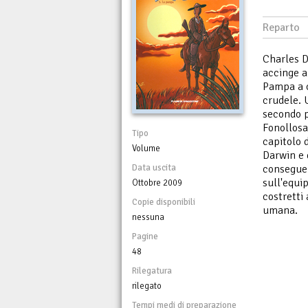
Reparto
Charles Da
accinge a
Pampa a c
crudele. 
secondo pi
Fonollosa
Tipo
capitolo 
Volume
Darwin e 
Data uscita
conseguen
sull'equi
Ottobre 2009
costretti 
Copie disponibili
umana.
nessuna
Pagine
48
Rilegatura
rilegato
Tempi medi di preparazione