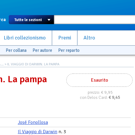
rca
Libri collezionismo
Premi
Altro
Per collana
Per autore
Per reparto
..
> IL VIAGGIO DI DARWIN. LA PAMPA
in. La pampa
Esaurito
€ 9,95
prezzo:
€
9,45
con Delos Card:
José Fonollosa
Il Viaggio di Darwin
n. 3