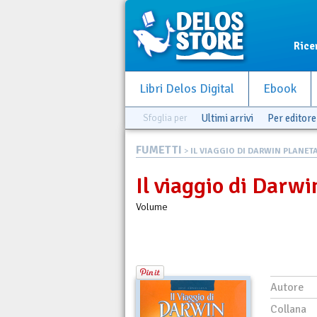
Rice
Libri Delos Digital
Ebook
Sfoglia per
Ultimi arrivi
Per editore
FUMETTI
>
IL VIAGGIO DI DARWIN PLANETA.
Il viaggio di Darw
Volume
Autore
Collana