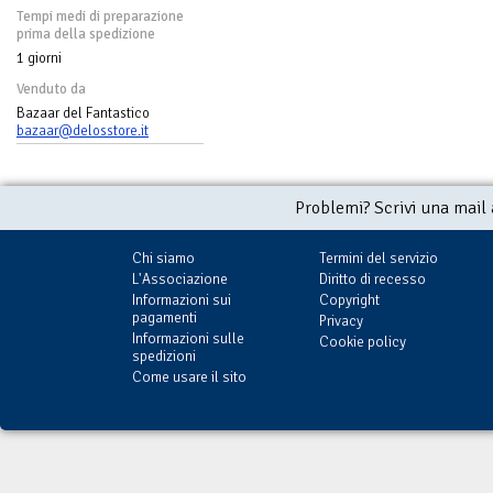
Tempi medi di preparazione
prima della spedizione
1 giorni
Venduto da
Bazaar del Fantastico
bazaar@delosstore.it
Problemi? Scrivi una mail
Chi siamo
Termini del servizio
L'Associazione
Diritto di recesso
Informazioni sui
Copyright
pagamenti
Privacy
Informazioni sulle
Cookie policy
spedizioni
Come usare il sito