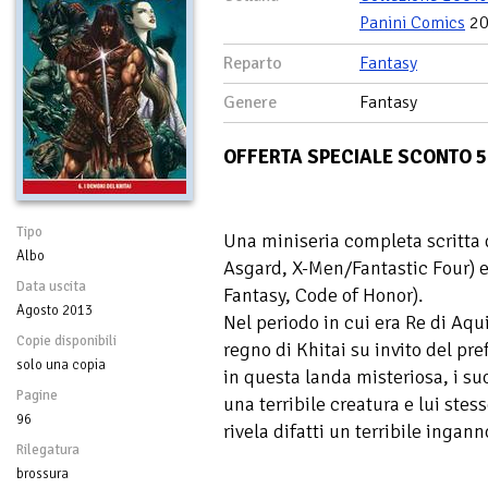
Panini Comics
20
Reparto
Fantasy
Genere
Fantasy
OFFERTA SPECIALE SCONTO 
Tipo
Una miniseria completa scritta 
Albo
Asgard, X-Men/Fantastic Four) 
Data uscita
Fantasy, Code of Honor).
Agosto 2013
Nel periodo in cui era Re di Aqu
Copie disponibili
regno di Khitai su invito del pr
solo una copia
in questa landa misteriosa, i s
Pagine
una terribile creatura e lui stess
96
rivela difatti un terribile ingann
Rilegatura
brossura