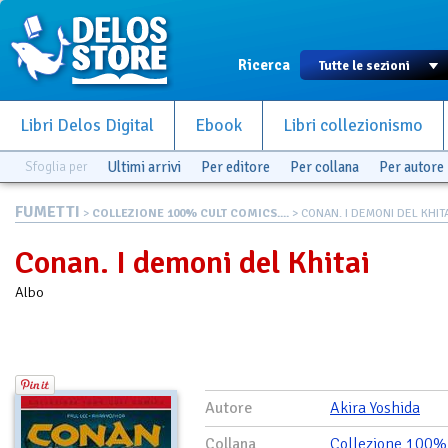
Ricerca
Libri Delos Digital
Ebook
Libri collezionismo
Sfoglia per
Ultimi arrivi
Per editore
Per collana
Per autore
FUMETTI
>
COLLEZIONE 100% CULT COMICS....
> CONAN. I DEMONI DEL KHIT
Conan. I demoni del Khitai
Albo
Autore
Akira Yoshida
Collana
Collezione 100%