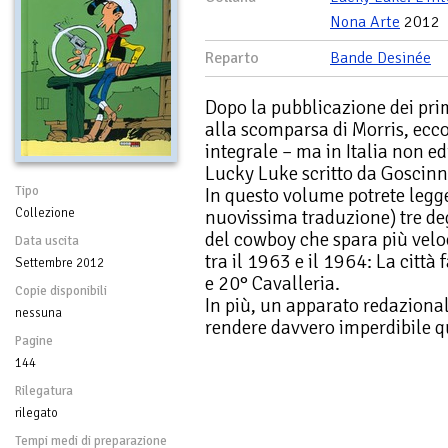
Nona Arte
2012
Reparto
Bande Desinée
Dopo la pubblicazione dei prim
alla scomparsa di Morris, ecco
integrale – ma in Italia non ed
Lucky Luke scritto da Goscinn
Tipo
In questo volume potrete legge
Collezione
nuovissima traduzione) tre deg
del cowboy che spara più velo
Data uscita
tra il 1963 e il 1964: La città
Settembre 2012
e 20° Cavalleria.
Copie disponibili
In più, un apparato redazional
nessuna
rendere davvero imperdibile q
Pagine
144
Rilegatura
rilegato
Tempi medi di preparazione