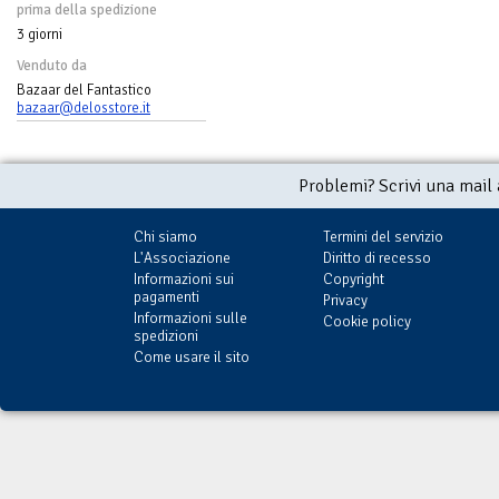
prima della spedizione
3 giorni
Venduto da
Bazaar del Fantastico
bazaar@delosstore.it
Problemi? Scrivi una mail
Chi siamo
Termini del servizio
L'Associazione
Diritto di recesso
Informazioni sui
Copyright
pagamenti
Privacy
Informazioni sulle
Cookie policy
spedizioni
Come usare il sito