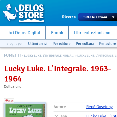
Ricerca
Libri Delos Digital
Ebook
Libri collezionismo
Sfoglia per
Ultimi arrivi
Per editore
Per collana
Per autore
FUMETTI
>
LUCKY LUKE. L'INTEGRALE NONA...
> LUCKY LUKE. L'INTEGRALE. 19
Lucky Luke. L'Integrale. 1963-
1964
Collezione
Autore
René Goscinny
Collana
Lucky Luke. L'Int