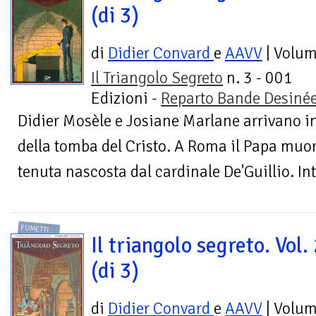
(di 3)
di
Didier Convard
e
AAVV
| Volu
Il Triangolo Segreto
n. 3 - 001
Edizioni -
Reparto Bande Desiné
Didier Mosèle e Josiane Marlane arrivano i
della tomba del Cristo. A Roma il Papa muor
tenuta nascosta dal cardinale De'Guillio. Int
FUMETTI
Il triangolo segreto. Vol.
(di 3)
di
Didier Convard
e
AAVV
| Volu