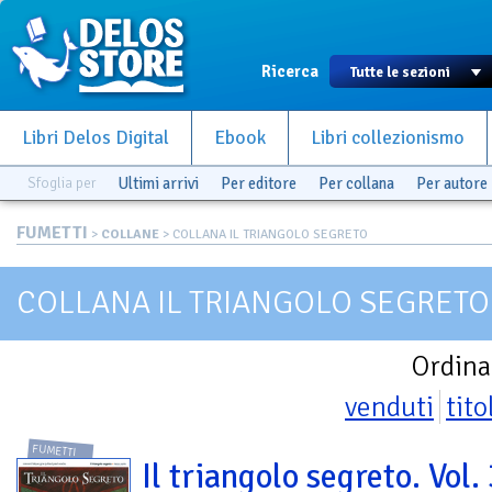
Ricerca
Libri Delos Digital
Ebook
Libri collezionismo
Sfoglia per
Ultimi arrivi
Per editore
Per collana
Per autore
FUMETTI
>
COLLANE
> COLLANA IL TRIANGOLO SEGRETO
COLLANA IL TRIANGOLO SEGRETO
Ordina
venduti
tito
FUMETTI
Il triangolo segreto. Vol.