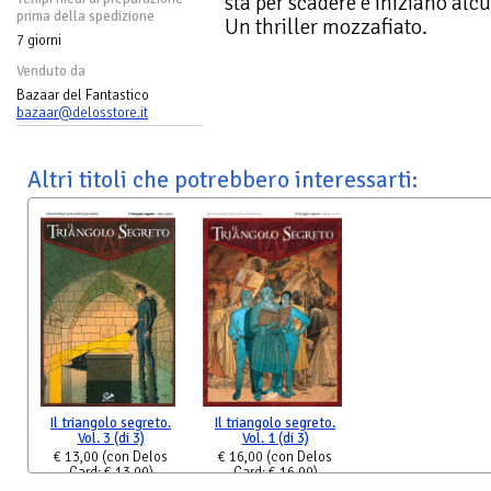
sta per scadere e iniziano alc
prima della spedizione
Un thriller mozzafiato.
7 giorni
Venduto da
Bazaar del Fantastico
bazaar@delosstore.it
Altri titoli che potrebbero interessarti:
Il triangolo segreto.
Il triangolo segreto.
Vol. 3 (di 3)
Vol. 1 (di 3)
€ 13,00
(con Delos
€ 16,00
(con Delos
Card: € 13,00)
Card: € 16,00)