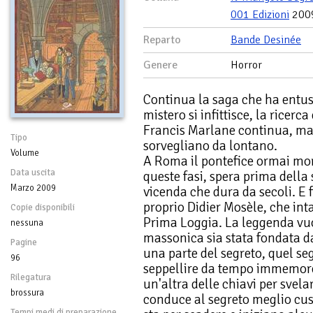
001 Edizioni
200
Reparto
Bande Desinée
Genere
Horror
Continua la saga che ha entusi
mistero si infittisce, la ricerca
Francis Marlane continua, ma 
Tipo
sorvegliano da lontano.
Volume
A Roma il pontefice ormai mo
Data uscita
queste fasi, spera prima della
Marzo 2009
vicenda che dura da secoli. E f
proprio Didier Mosèle, che int
Copie disponibili
Prima Loggia. La leggenda vu
nessuna
massonica sia stata fondata d
Pagine
una parte del segreto, quel se
96
seppellire da tempo immemore.
Rilegatura
un'altra delle chiavi per svela
brossura
conduce al segreto meglio cus
Tempi medi di preparazione