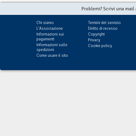
Problemi? Scrivi una mail
Chi siamo
Termini del servizio
L'Associazione
Diritto di recesso
Informazioni sui
Copyright
pagamenti
Privacy
Informazioni sulle
Cookie policy
spedizioni
Come usare il sito