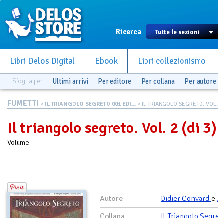
Ricerca
Libri Delos Digital
Ebook
Libri collezionismo
Sfoglia per
Ultimi arrivi
Per editore
Per collana
Per autore
FUMETTI
>
IL TRIANGOLO SEGRETO 001 EDI...
> IL TRIANGOLO SEGRETO. VOL. 
Il triangolo segreto. Vol. 2 (di 3)
Volume
Autore
Didier Convard
e
Collana
Il Triangolo Segr