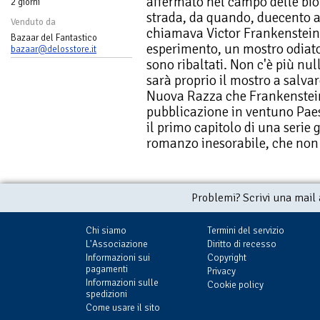
affermato nel campo delle biot
2 giorni
strada, da quando, duecento a
Venduto da
chiamava Victor Frankenstein.
Bazaar del Fantastico
esperimento, un mostro odiato e
bazaar@delosstore.it
sono ribaltati. Non c'è più nul
sarà proprio il mostro a salva
Nuova Razza che Frankenstein 
pubblicazione in ventuno Paes
il primo capitolo di una serie 
romanzo inesorabile, che non
Problemi? Scrivi una mail
Chi siamo
Termini del servizio
L'Associazione
Diritto di recesso
Informazioni sui
Copyright
pagamenti
Privacy
Informazioni sulle
Cookie policy
spedizioni
Come usare il sito