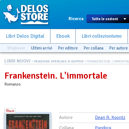
Ricerca
Libri Delos Digital
Ebook
Libri collezionismo
Sfoglia per
Ultimi arrivi
Per editore
Per collana
Per autore
LIBRI NUOVI
>
PANDORA SPERLING & KUPFER
> FRANKENSTEIN. L'IMMORTA
Frankenstein. L'immortale
Romanzo
Autore
Dean R. Koontz
Collana
Pandora