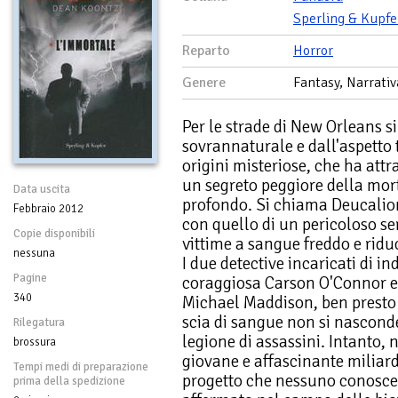
Sperling & Kupfe
Reparto
Horror
Genere
Fantasy, Narrativ
Per le strade di New Orleans s
sovrannaturale e dall'aspetto t
origini misteriose, che ha attr
un segreto peggiore della mor
Data uscita
profondo. Si chiama Deucalion 
Febbraio 2012
con quello di un pericoloso ser
Copie disponibili
vittime a sangue freddo e riduc
nessuna
I due detective incaricati di in
Pagine
coraggiosa Carson O'Connor e i
340
Michael Maddison, ben presto 
scia di sangue non si nascond
Rilegatura
legione di assassini. Intanto, 
brossura
giovane e affascinante miliard
Tempi medi di preparazione
progetto che nessuno conosce.
prima della spedizione