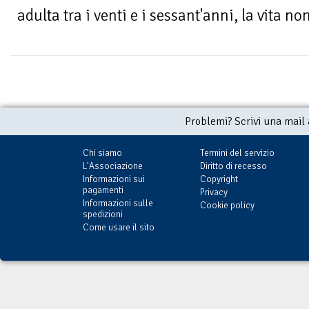
adulta tra i venti e i sessant'anni, la vita non
Problemi? Scrivi una mail
Chi siamo
Termini del servizio
L'Associazione
Diritto di recesso
Informazioni sui
Copyright
pagamenti
Privacy
Informazioni sulle
Cookie policy
spedizioni
Come usare il sito