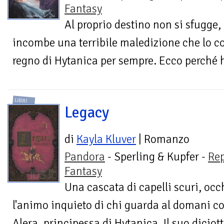
Fantasy
Al proprio destino non si sfugge, 
incombe una terribile maledizione che lo c
regno di Hytanica per sempre. Ecco perché h
LIBRI
Legacy
di
Kayla Kluver
| Romanzo
Pandora
- Sperling & Kupfer -
Re
Fantasy
Una cascata di capelli scuri, occ
l'animo inquieto di chi guarda al domani co
Alera, principessa di Hytanica. Il suo dicio