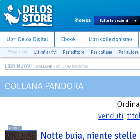
Ricerca
Libri Delos Digital
Ebook
Libri collezionismo
Sfoglia per
Ultimi arrivi
Per editore
Per collana
Per autore
LIBRINUOVI
>
COLLANE
> COLLANA PANDORA
COLLANA PANDORA
Ordina
venduti
tito
LIBRI
Notte buia, niente stelle