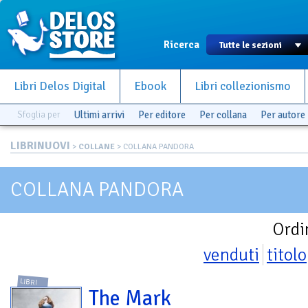
Ricerca
Libri Delos Digital
Ebook
Libri collezionismo
Sfoglia per
Ultimi arrivi
Per editore
Per collana
Per autore
LIBRINUOVI
>
COLLANE
> COLLANA PANDORA
COLLANA PANDORA
Ordi
venduti
titolo
LIBRI
The Mark