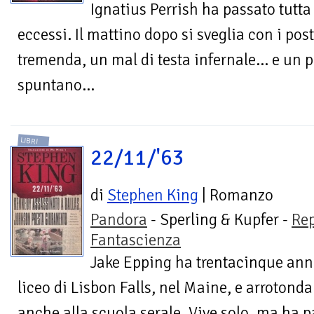
Ignatius Perrish ha passato tutta 
eccessi. Il mattino dopo si sveglia con i po
tremenda, un mal di testa infernale... e un p
spuntano...
LIBRI
22/11/'63
di
Stephen King
| Romanzo
Pandora
- Sperling & Kupfer -
Re
Fantascienza
Jake Epping ha trentacinque anni,
liceo di Lisbon Falls, nel Maine, e arrotond
anche alla scuola serale. Vive solo, ma ha p