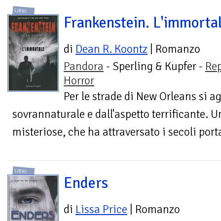
LIBRI
Frankenstein. L'immorta
di
Dean R. Koontz
| Romanzo
Pandora
- Sperling & Kupfer -
Re
Horror
Per le strade di New Orleans si a
sovrannaturale e dall'aspetto terrificante. U
misteriose, che ha attraversato i secoli port
LIBRI
Enders
di
Lissa Price
| Romanzo