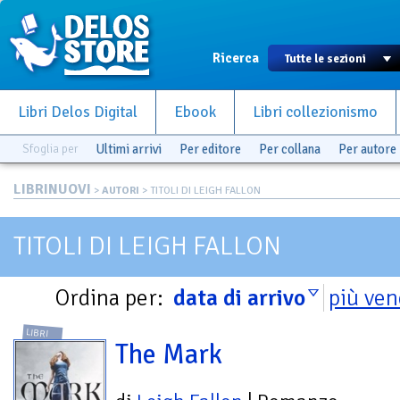
Ricerca
Libri Delos Digital
Ebook
Libri collezionismo
Sfoglia per
Ultimi arrivi
Per editore
Per collana
Per autore
LIBRINUOVI
>
AUTORI
> TITOLI DI LEIGH FALLON
TITOLI DI LEIGH FALLON
Ordina per:
data di arrivo
più ven
LIBRI
The Mark