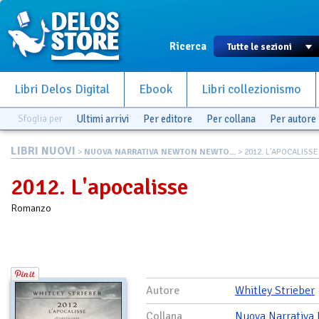
Ricerca
Libri Delos Digital
Ebook
Libri collezionismo
Sfoglia per
Ultimi arrivi
Per editore
Per collana
Per autore
LIBRI NUOVI
>
NUOVA NARRATIVA NEWTON NEWTO...
> 2012. L'APOCALISSE
2012. L'apocalisse
Romanzo
Autore
Whitley Strieber
Collana
Nuova Narrativa