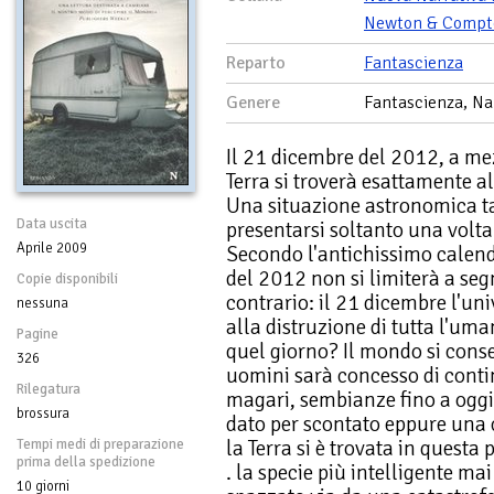
Newton & Compt
Reparto
Fantascienza
Genere
Fantascienza, Na
Il 21 dicembre del 2012, a mez
Terra si troverà esattamente al
Una situazione astronomica t
Data uscita
presentarsi soltanto una volta
Aprile 2009
Secondo l'antichissimo calend
del 2012 non si limiterà a se
Copie disponibili
contrario: il 21 dicembre l'uni
nessuna
alla distruzione di tutta l'u
Pagine
quel giorno? Il mondo si conse
326
uomini sarà concesso di conti
Rilegatura
magari, sembianze fino a oggi
brossura
dato per scontato eppure una c
la Terra si è trovata in quest
Tempi medi di preparazione
prima della spedizione
. la specie più intelligente mai
10 giorni