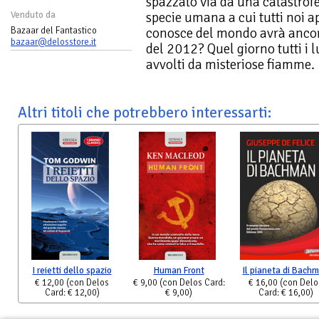
spazzato via da una catastrofe 
specie umana a cui tutti noi a
Venduto da
conosce del mondo avrà ancor
Bazaar del Fantastico
bazaar@delosstore.it
del 2012? Quel giorno tutti i 
avvolti da misteriose fiamme.
Altri titoli che potrebbero interessarti:
I reietti dello spazio
Human Front
Il pianeta di Bach
€ 12,00
(con Delos
€ 9,00
(con Delos Card:
€ 16,00
(con Delo
Card: € 12,00)
€ 9,00)
Card: € 16,00)