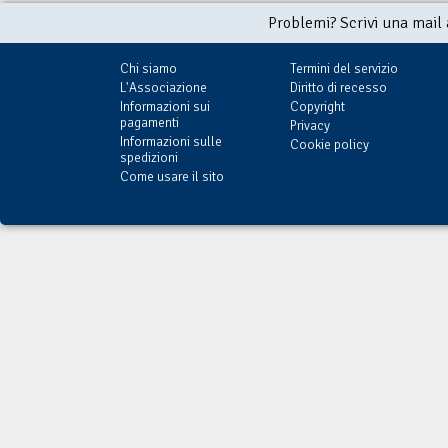
Problemi? Scrivi una mail
Chi siamo
Termini del servizio
L'Associazione
Diritto di recesso
Informazioni sui
Copyright
pagamenti
Privacy
Informazioni sulle
Cookie policy
spedizioni
Come usare il sito