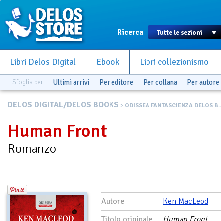
Ricerca
Libri Delos Digital
Ebook
Libri collezionismo
Sfoglia per
Ultimi arrivi
Per editore
Per collana
Per autore
DELOS DIGITAL/DELOS BOOKS
>
ODISSEA FANTASCIENZA DELOS B..
Human Front
Romanzo
Autore
Ken MacLeod
Titolo originale
Human Front