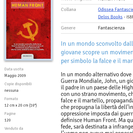
Collana
Odissea Fantasci
Delos Books
-
ISB
Genere
Fantascienza
In un mondo sconvolto dall
giovane scopre un moviment
per simbolo la falce e il mar
Data uscita
In un mondo alternativo dove 
Maggio 2009
Guerra Mondiale, John, un gio
Copie disponibili
il padre in un paese delle Hig
nessuna
con uno strano movimento, ch
Formato
falce e il martello, propagand
12 cm x 20 cm (16°)
che propugna la libertà dell’i
oppressione imposta dai guerr
Pagine
definisce Human Front. Ma que
120
fede, sarà destinata a infrange
Venduto da