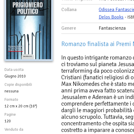
Collana
Odissea Fantasci
Delos Books
-
ISB
Genere
Fantascienza
Romanzo finalista ai Premi
In questo intrigante romanzo d
ci troviamo sul pianeta Jesus
terraforming da poco colonizz
Data uscita
Cristiani (fanatici religiosi di 
Giugno 2010
Max Nikomedes che è stato me
Copie disponibili
anni prima aveva fatto scatena
nessuna
Jesusalem e Aderean è un indi
Formato
comprendere perfettamente i
12 cm x 20 cm (16°)
dargli le maggiori probabilità
Pagine
alcuno scrupolo. Tuttavia, se
120
concentramento che ospita sia
costretto a imparare a conosc
Venduto da