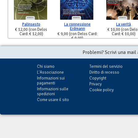
Palinsesto
La connessione
La verità
Erdmann
€ 12,00
(con Delos
€ 10,00
(con Delo
Card: € 12,00)
€ 9,00
(con Delos Card:
Card: € 10,00)
€ 9,00)
Problemi? Scrivi una mail
Chi siamo
Termini del servizio
L'Associazione
Diritto di recesso
Informazioni sui
Copyright
pagamenti
Privacy
Informazioni sulle
Cookie policy
spedizioni
Come usare il sito