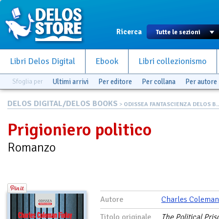
Ricerca
Libri Delos Digital
Ebook
Libri collezionismo
Sfoglia per
Ultimi arrivi
Per editore
Per collana
Per autore
DELOS DIGITAL/DELOS BOOKS
>
ODISSEA FANTASCIENZA DELOS B..
Prigioniero politico
Romanzo
Autore
Charles Coleman
Titolo originale
The Political Pris