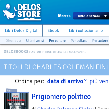
Ricerca
Libri Delos Digital
Ebook
Libri collezionismo
Sfoglia per
Ultimi arrivi
Per editore
Per collana
Per autore
DELOSBOOKS
>
AUTORI
> TITOLI DI CHARLES COLEMAN F...
TITOLI DI CHARLES COLEMAN FIN
Ordina per:
data di arrivo
più ven
LIBRI
Prigioniero politico