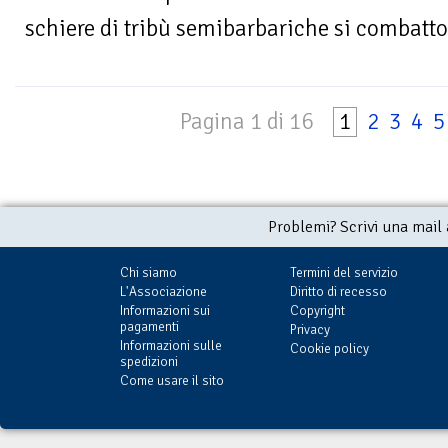
schiere di tribù semibarbariche si combatto
Pagina 1 di 16
1
2
3
4
5
Problemi? Scrivi una mail
Chi siamo
Termini del servizio
L'Associazione
Diritto di recesso
Informazioni sui
Copyright
pagamenti
Privacy
Informazioni sulle
Cookie policy
spedizioni
Come usare il sito