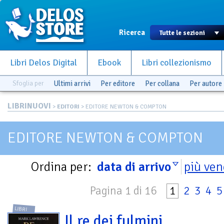
Ricerca
Libri Delos Digital
Ebook
Libri collezionismo
Sfoglia per
Ultimi arrivi
Per editore
Per collana
Per autore
LIBRINUOVI
>
EDITORI
> EDITORE NEWTON & COMPTON
EDITORE NEWTON & COMPTON
Ordina per:
data di arrivo
più ven
Pagina 1 di 16
1
2
3
4
5
LIBRI
Il re dei fulmini