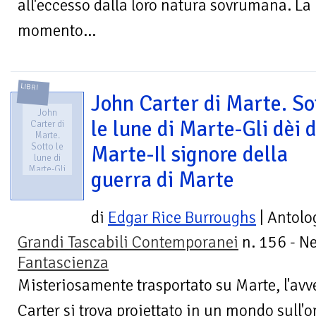
all'eccesso dalla loro natura sovrumana. La no
momento...
LIBRI
John Carter di Marte. So
John
le lune di Marte-Gli dèi d
Carter di
Marte.
Sotto le
Marte-Il signore della
lune di
Marte-Gli
guerra di Marte
dèi di
Marte-Il
signore
di
Edgar Rice Burroughs
| Antolo
della
guerra di
Marte
Grandi Tascabili Contemporanei
n. 156 - N
Fantascienza
Misteriosamente trasportato su Marte, l'avv
Carter si trova proiettato in un mondo sull'o