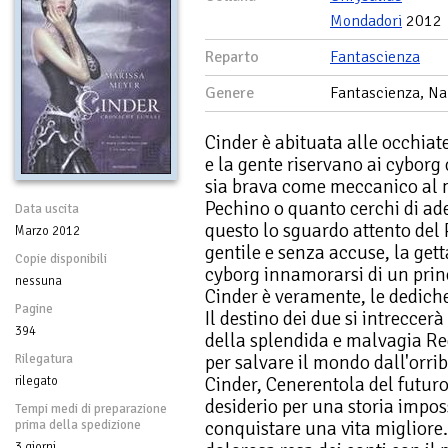
Mondadori
2012
Reparto
Fantascienza
Genere
Fantascienza, Na
Cinder è abituata alle occhiat
e la gente riservano ai cyborg
sia brava come meccanico al 
Pechino o quanto cerchi di ade
Data uscita
questo lo sguardo attento del 
Marzo 2012
gentile e senza accuse, la get
Copie disponibili
cyborg innamorarsi di un prin
nessuna
Cinder è veramente, le dedich
Pagine
Il destino dei due si intreccerà
394
della splendida e malvagia Re
per salvare il mondo dall'orri
Rilegatura
Cinder, Cenerentola del futuro
rilegato
desiderio per una storia imposs
Tempi medi di preparazione
conquistare una vita migliore.
prima della spedizione
3 giorni