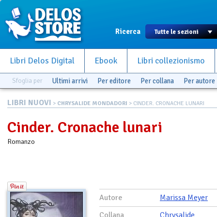
Ricerca
Libri Delos Digital
Ebook
Libri collezionismo
Sfoglia per
Ultimi arrivi
Per editore
Per collana
Per autore
LIBRI NUOVI
>
CHRYSALIDE MONDADORI
> CINDER. CRONACHE LUNARI
Cinder. Cronache lunari
Romanzo
Autore
Marissa Meyer
Collana
Chrysalide