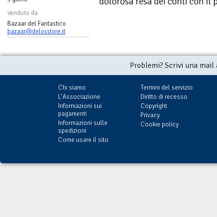
dolorosa resa dei conti con il
Venduto da
Bazaar del Fantastico
bazaar@delosstore.it
Problemi? Scrivi una mail
Chi siamo
Termini del servizio
L'Associazione
Diritto di recesso
Informazioni sui
Copyright
pagamenti
Privacy
Informazioni sulle
Cookie policy
spedizioni
Come usare il sito