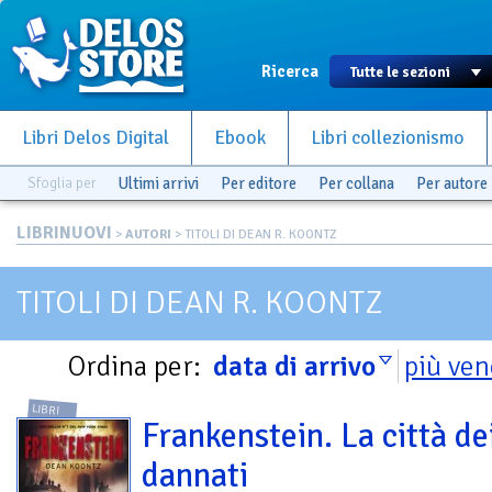
Ricerca
Libri Delos Digital
Ebook
Libri collezionismo
Sfoglia per
Ultimi arrivi
Per editore
Per collana
Per autore
LIBRINUOVI
>
AUTORI
> TITOLI DI DEAN R. KOONTZ
TITOLI DI DEAN R. KOONTZ
Ordina per:
data di arrivo
più ven
LIBRI
Frankenstein. La città de
dannati