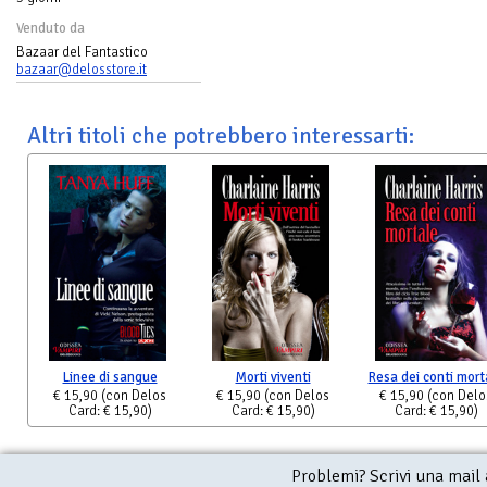
Venduto da
Bazaar del Fantastico
bazaar@delosstore.it
Altri titoli che potrebbero interessarti:
Linee di sangue
Morti viventi
Resa dei conti mort
€ 15,90
(con Delos
€ 15,90
(con Delos
€ 15,90
(con Delo
Card: € 15,90)
Card: € 15,90)
Card: € 15,90)
Problemi? Scrivi una mail