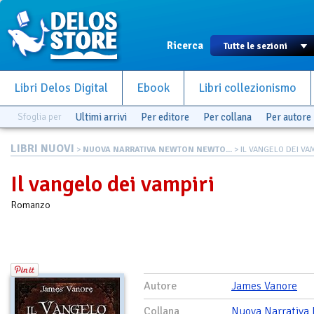
Ricerca
Libri Delos Digital
Ebook
Libri collezionismo
Sfoglia per
Ultimi arrivi
Per editore
Per collana
Per autore
LIBRI NUOVI
>
NUOVA NARRATIVA NEWTON NEWTO...
> IL VANGELO DEI VAM
Il vangelo dei vampiri
Romanzo
Autore
James Vanore
Collana
Nuova Narrativa