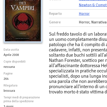
Newton & Compt
Reparto
Horror
Genere
Horror, Narrativa
Sul freddo tavolo di un labora
un uomo completamente dissan
patologo che ha il compito di a
cadavere, infatti, non present
Data uscita
soltanto due buchi sottili all'a
Aprile 2008
Nathan Forester, scettico per n
Copie disponibili
all'affascinante dottoressa H
nessuna
specializzata in pratiche occul
Pagine
specialisti, dopo una lunga in
264
una parola che non avrebbero
Rilegatura
pronunciare all'interno di un 
brossura
trovato morto è stato vittima 
Tempi medi di preparazione
prima della spedizione
3 giorni