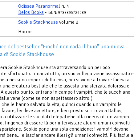
Odissea Paranormal
n. 4
Delos Books
-
ISBN: 9788895724089
Sookie Stackhouse
volume 2
Horror
rice del bestseller “Finché non cada il buio” una nuova
a di Sookie Stackhouse
era Sookie Stackhouse sta attraversando un periodo
te sfortunato. Innanzitutto, un suo collega viene assassinato e
e a nessuno importi della cosa, poi si viene a trovare faccia a
n una creatura bestiale che le assesta una sferzata dolorosa e
 A questo punto, entrano in campo i vampiri, che le succhiano
 dalle vene (come se non aspettassero altro!)
è che le hanno salvato la vita, quindi quando un vampiro le
favore, lei deve accettare, e ben presto si ritrova a Dallas,
 a utilizzare le sue doti telepatiche alla ricerca di un vampiro
, fingendo di essere là per intervistare alcuni umani coinvolti
 sparizione. Sookie pone una sola condizione: i vampiri devono
si bene… e lasciar andare illesi gli umani coinvolti. Più facile a