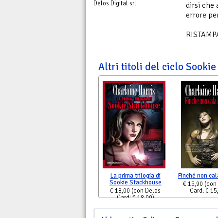
Delos Digital srl
dirsi che 
errore pe
RISTAMP
Altri titoli del ciclo Sook
La prima trilogia di
Finché non cala
Sookie Stackhouse
€ 15,90
(con
€ 18,00
(con Delos
Card: € 15
Card: € 18,00)