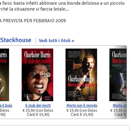
a farsi: basta infatti abbinare una bionda deliziosa a un piccolo
rché la situazione si faccia letale…
A PREVISTA PER FEBBRAIO 2009
ie Stackhouse
Vedi tutti i titoli
 il buio
Il club dei morti
Morto per il mondo
Morto stec
 Delos
€ 15,90
(con Delos
€ 15,90
(con Delos
€ 15,90
(con
,90)
Card: € 15,90)
Card: € 15,90)
Card: € 15