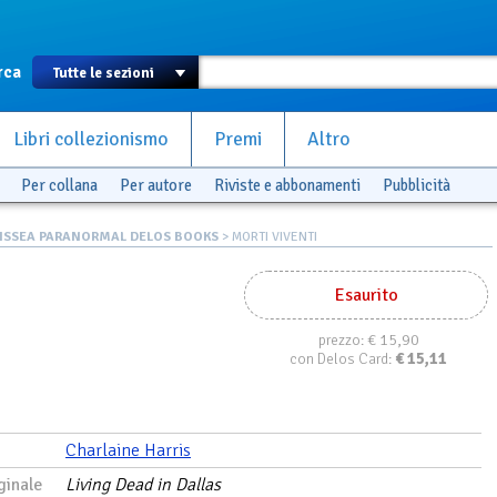
rca
Libri collezionismo
Premi
Altro
Per collana
Per autore
Riviste e abbonamenti
Pubblicità
ISSEA PARANORMAL DELOS BOOKS
> MORTI VIVENTI
Esaurito
€ 15,90
prezzo:
€
15,11
con Delos Card:
Charlaine Harris
ginale
Living Dead in Dallas