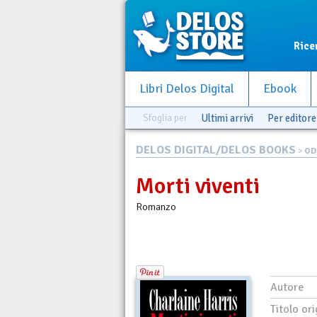
Rice
Libri Delos Digital
Ebook
Sfoglia per
Ultimi arrivi
Per editore
DELOS DIGITAL/DELOS BOOKS
>
OD
Morti viventi
Romanzo
Autore
Titolo ori