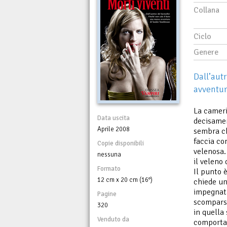
Collana
Ciclo
Genere
Dall’aut
avventur
La cameri
Data uscita
decisamen
Aprile 2008
sembra ch
faccia co
Copie disponibili
velenosa.
nessuna
il veleno
Formato
Il punto 
12 cm x 20 cm (16°)
chiede un 
impegnata
Pagine
scomparso
320
in quella
Venduto da
comportar