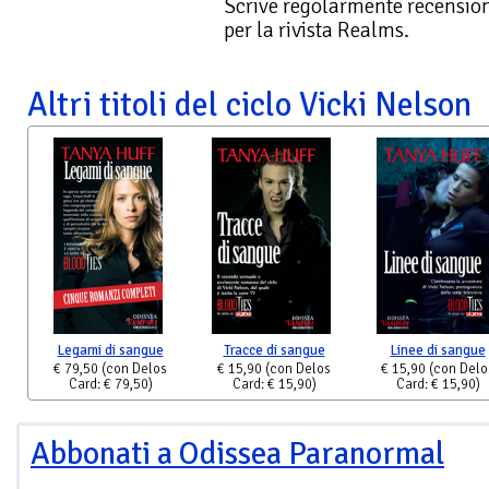
Scrive regolarmente recensioni 
per la rivista Realms.
Altri titoli del ciclo Vicki Nelson
Legami di sangue
Tracce di sangue
Linee di sangue
€ 79,50
(con Delos
€ 15,90
(con Delos
€ 15,90
(con Delo
Card: € 79,50)
Card: € 15,90)
Card: € 15,90)
Abbonati a Odissea Paranormal