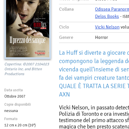
Collana
Odissea Paranor
Delos Books
-
ISB
Ciclo
Vicki Nelson
vol
Genere
Horror
La Huff si diverte a giocare
compongono la leggenda dei
Copertina: ©2007 2104023
vicenda quell’insieme di sen
Ontario Inc. and Bitten
Productions
fa dei vampiri creature tant
QUALE È TRATTA LA SERIE 
Data uscita
AXN
Ottobre 2007
Copie disponibili
Vicki Nelson, in passato detec
nessuna
Polizia di Toronto e ora investi
Formato
testimone del primo attacco s
12 cm x 20 cm (16°)
magica che ben presto scatena 