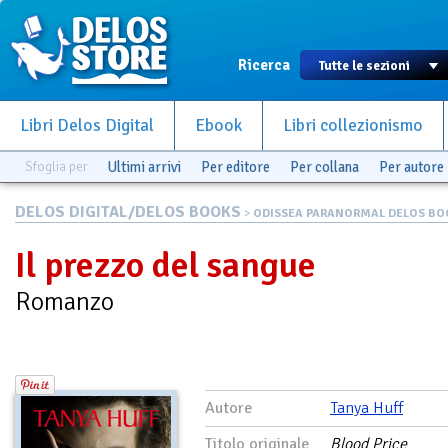
Ricerca
Libri Delos Digital
Ebook
Libri collezionismo
Sfoglia per
Ultimi arrivi
Per editore
Per collana
Per autore
DELOS DIGITAL/DELOS BOOKS
>
ODISSEA PARANORMAL DELOS BO
Il prezzo del sangue
Romanzo
Autore
Tanya Huff
Titolo originale
Blood Price