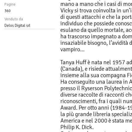
mano a mano che i casi di mort
Pagine
Vicky si trova coinvolta in un’
360
di questi attacchi e che la por
Venduto da
individuo che possiede conosc
Delos Digital srl
esulano da quello mortale, acq
ha trascorso impegnato a domi
insaziabile bisogno, l’avidità 
vampiro…
Tanya Huff è nata nel 1957 ad
(Canada), e risiede attualmen
insieme alla sua compagna Fi
Ha conseguito una laurea in Ar
presso il Ryserson Polytechnic
diverse raccolte di racconti c
riconoscimenti, fra i quali n
Award. Per otto anni (1984-1
la più grande libreria special
America e nel 2000 è stata me
Philip K. Dick.