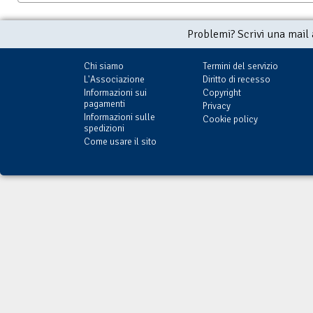
Problemi? Scrivi una mail
Chi siamo
Termini del servizio
L'Associazione
Diritto di recesso
Informazioni sui
Copyright
pagamenti
Privacy
Informazioni sulle
Cookie policy
spedizioni
Come usare il sito