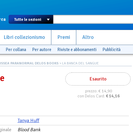
rca
Libri collezionismo
Premi
Altro
Per collana
Per autore
Riviste e abbonamenti
Pubblicità
ISSEA PARANORMAL DELOS BOOKS
> LA BANCA DEL SANGUE
ue
Esaurito
€ 14,90
prezzo:
€
14,16
con Delos Card:
Tanya Huff
ginale
Blood Bank