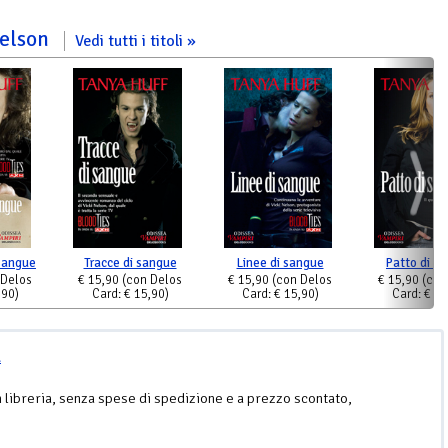
 Nelson
Vedi tutti i titoli
 sangue
Tracce di sangue
Linee di sangue
Patto di s
 Delos
€ 15,90
(con Delos
€ 15,90
(con Delos
€ 15,90
(con
,90)
Card: € 15,90)
Card: € 15,90)
Card: € 15
l
n libreria, senza spese di spedizione e a prezzo scontato,