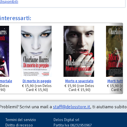
disponibili
interessarti:
 mortale
Di morto in peggio
Morto e spacciato
Morti tutti 
 Delos
€ 15,90
(con Delos
€ 15,90
(con Delos
€ 15,90
(con
,90)
Card: € 15,90)
Card: € 15,90)
Card: € 15
Problemi? Scrivi una mail a
staff@delosstore.it
, ti aiutiamo subito
Termini del servizio
Delos Digital srl
Diritto di recesso
Partita Iva 08232950967