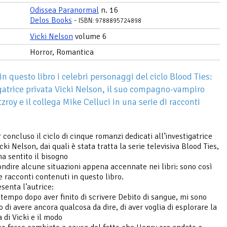
Odissea Paranormal
n. 16
Delos Books
-
ISBN: 9788895724898
Vicki Nelson
volume 6
Horror, Romantica
in questo libro i celebri personaggi del ciclo Blood Ties:
igatrice privata Vicki Nelson, il suo compagno-vampiro
zroy e il collega Mike Celluci in una serie di racconti
 concluso il ciclo di cinque romanzi dedicati all’investigatrice
cki Nelson, dai quali è stata tratta la serie televisiva Blood Ties,
ha sentito il bisogno
ondire alcune situazioni appena accennate nei libri: sono così
e racconti contenuti in questo libro.
esenta l’autrice:
tempo dopo aver finito di scrivere Debito di sangue, mi sono
 di avere ancora qualcosa da dire, di aver voglia di esplorare la
 di Vicki e il modo