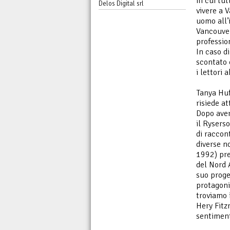
in cui tu
Delos Digital srl
vivere a 
uomo all’i
Vancouver
professio
In caso di
scontato 
i lettori 
Tanya Huf
risiede a
Dopo aver
il Rysers
di raccon
diverse n
1992) pre
del Nord 
suo proge
protagonis
troviamo 
Hery Fitzr
sentiment