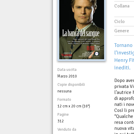
Collana
Ciclo
Genere
Tornano 
l’invest
Henry Fit
inediti.
Data uscita
Marzo 2010
Dopo aver
Copie disponibili
privata Vi
nessuna
l’autrice 
di approf
Formato
nati i nov
12 cm x 20 cm (16°)
Così li pr
Pagine
“Qualche 
312
resa conto
nuova vita
Venduto da