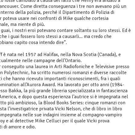
tto fosse cambiato a causa del fatto che Henry era andato a
Vancouver. Come diretta conseguenza i tre non avevano più un
nterno della polizia, perché il Dipartimento di Polizia di
 poteva usare nei confronti di Mike qualche cortesia
nale, ma niente di più.
 guai, i nostri eroi potevano contare soltanto su loro stessi. Ed è
che i guai fossero loro stessi a causarli… ma credo che
abbiano capito cosa intendo dire”.
f è nata nel 1957 ad Halifax, nella Nova Scotia (Canada), e
ttualmente nelle campagne dell’Ontario.
 conseguito una laurea in Arti Radiofoniche e Televisive presso
on Polytechnic, ha scritto numerosi romanzi e diverse raccolte
ti che hanno ricevuto importanti riconoscimenti, fra i quali
omination all’Aurora Award. Ha lavorato per otto anni (1984-
sso Bakka, la più grande libreria specializzata in fantascienza
America, e dopo questa esperienza l’autrice si è impegnata nel
tto più ambizioso, la Blood Books Series: cinque romanzi con
ta l’investigatrice privata Vicki Nelson, che di libro in libro
impegnata nelle sue indagini insieme al compagno-vampiro
oy e al detective Mike Celluci per il quale Vicki prova
i di amore e odio.