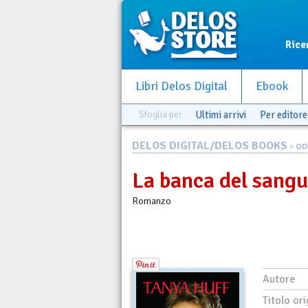
Rice
Libri Delos Digital
Ebook
Sfoglia per
Ultimi arrivi
Per editore
DELOS DIGITAL/DELOS BOOKS
>
OD
La banca del sang
Romanzo
Autore
Titolo ori