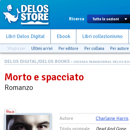
Ricerca
Libri Delos Digital
Ebook
Libri collezionismo
Sfoglia per
Ultimi arrivi
Per editore
Per collana
Per autore
DELOS DIGITAL/DELOS BOOKS
>
ODISSEA PARANORMAL DELOS BO
Morto e spacciato
Romanzo
Autore
Charlaine Harris
Titolo originale
Dead And Gone