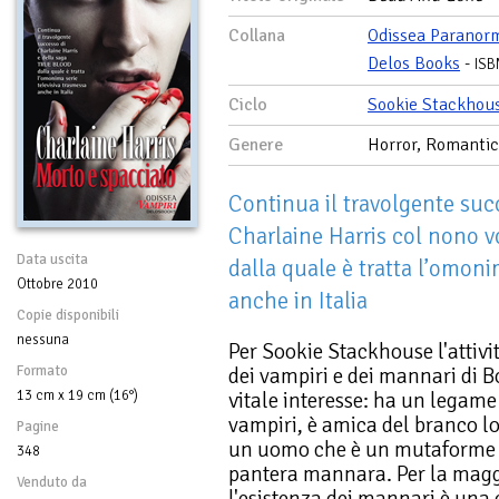
Collana
Odissea Paranor
Delos Books
-
ISB
Ciclo
Sookie Stackhou
Genere
Horror, Romanti
Continua il travolgente suc
Charlaine Harris col nono 
Data uscita
dalla quale è tratta l’omoni
Ottobre 2010
anche in Italia
Copie disponibili
nessuna
Per Sookie Stackhouse l'attiv
Formato
dei vampiri e dei mannari di B
13 cm x 19 cm (16°)
vitale interesse: ha un legame
vampiri, è amica del branco lo
Pagine
un uomo che è un mutaforme e
348
pantera mannara. Per la magg
Venduto da
l'esistenza dei mannari è una 