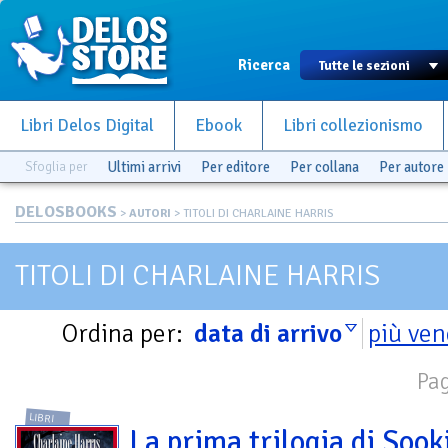
Ricerca
Libri Delos Digital
Ebook
Libri collezionismo
Sfoglia per
Ultimi arrivi
Per editore
Per collana
Per autore
DELOSBOOKS
>
AUTORI
> TITOLI DI CHARLAINE HARRIS
TITOLI DI CHARLAINE HARRIS
Ordina per:
data di arrivo
più ven
Pag
LIBRI
La prima trilogia di Sook