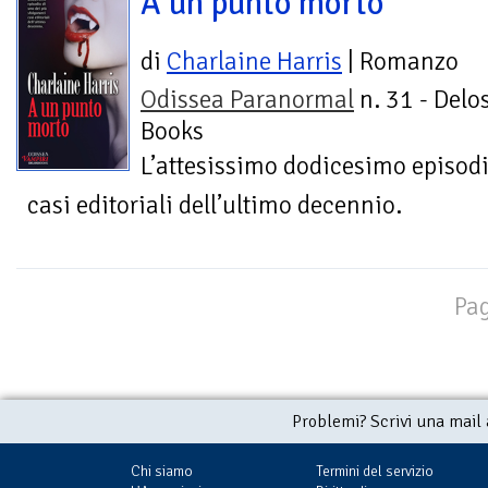
A un punto morto
di
Charlaine Harris
| Romanzo
Odissea Paranormal
n. 31 - Delo
Books
L’attesissimo dodicesimo episodi
casi editoriali dell’ultimo decennio.
Pag
Problemi? Scrivi una mail
Chi siamo
Termini del servizio