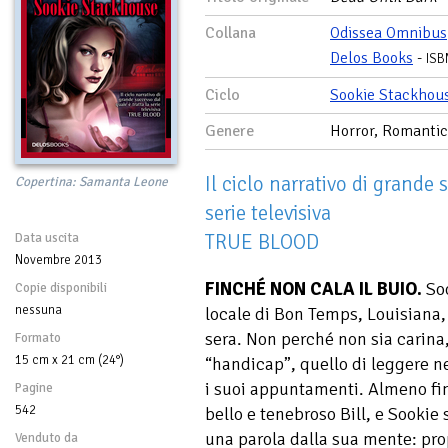
Collana
Odissea Omnibus
Delos Books
-
ISB
Ciclo
Sookie Stackhou
Genere
Horror, Romanti
Il ciclo narrativo di grande 
Copertina: Samanta Leone
serie televisiva
TRUE BLOOD
Data uscita
Novembre 2013
FINCHÉ NON CALA IL BUIO.
Soo
Copie disponibili
nessuna
locale di Bon Temps, Louisiana, 
sera. Non perché non sia carina
Formato
15 cm x 21 cm (24°)
“handicap”, quello di leggere ne
i suoi appuntamenti. Almeno fin
Pagine
542
bello e tenebroso Bill, e Sooki
una parola dalla sua mente: pro
Venduto da