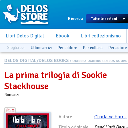
Ricerca
Libri Delos Digital
Ebook
Libri collezionismo
Sfoglia per
Ultimi arrivi
Per editore
Per collana
Per autore
DELOS DIGITAL/DELOS BOOKS
>
ODISSEA OMNIBUS DELOS BOOKS
La prima trilogia di Sookie
Stackhouse
Romanzo
Autore
Charlaine Harris
Titolo originale
Dead Until Dark -