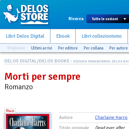
Ricerca
Libri Delos Digital
Ebook
Libri collezionismo
Sfoglia per
Ultimi arrivi
Per editore
Per collana
Per autore
DELOS DIGITAL/DELOS BOOKS
>
ODISSEA PARANORMAL DELOS BO
Morti per sempre
Romanzo
Autore
Charlaine Harris
Titolo originale
Dead ever after