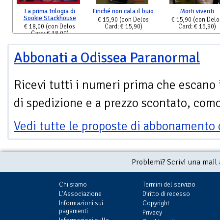
La prima trilogia di
Finché non cala il buio
Morti viventi
Sookie Stackhouse
€ 15,90
(con Delos
€ 15,90
(con Delo
€ 18,00
(con Delos
Card: € 15,90)
Card: € 15,90)
Card: € 18,00)
Abbonati a Odissea Paranormal
Ricevi tutti i numeri prima che escano 
di spedizione e a prezzo scontato, com
Vedi tutte le proposte di abbonamento 
Problemi? Scrivi una mail
Chi siamo
Termini del servizio
L'Associazione
Diritto di recesso
Informazioni sui
Copyright
pagamenti
Privacy