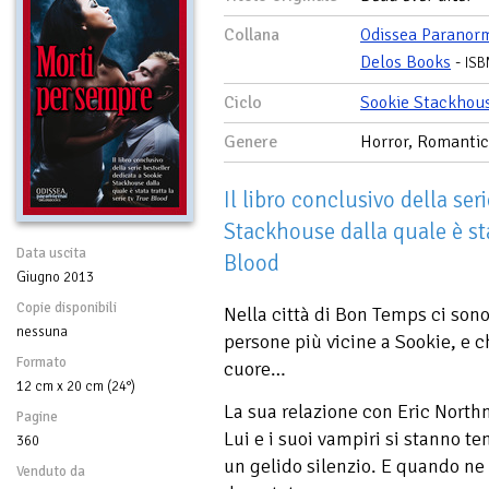
Collana
Odissea Paranor
Delos Books
-
ISB
Ciclo
Sookie Stackhou
Genere
Horror, Romanti
Il libro conclusivo della ser
Stackhouse dalla quale è stat
Data uscita
Blood
Giugno 2013
Copie disponibili
Nella città di Bon Temps ci son
nessuna
persone più vicine a Sookie, e c
Formato
cuore…
12 cm x 20 cm (24°)
La sua relazione con Eric North
Pagine
Lui e i suoi vampiri si stanno
360
un gelido silenzio. E quando ne 
Venduto da